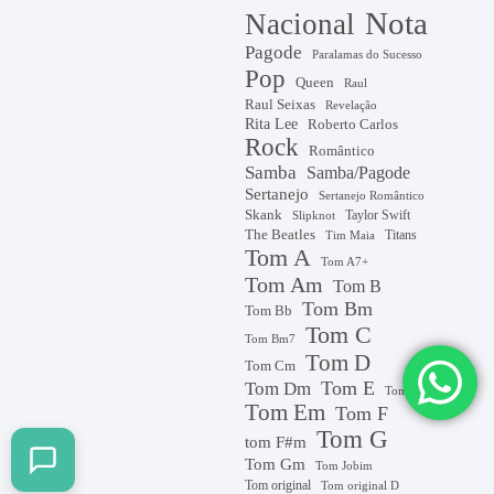
Nota
Nacional
Pagode
Paralamas do Sucesso
Pop
Queen
Raul
Raul Seixas
Revelação
Rita Lee
Roberto Carlos
Rock
Romântico
Samba
Samba/Pagode
Sertanejo
Sertanejo Romântico
Skank
Taylor Swift
Slipknot
The Beatles
Titans
Tim Maia
Tom A
Tom A7+
Tom Am
Tom B
Tom Bm
Tom Bb
Tom C
Tom Bm7
Tom D
Tom Cm
Tom E
Tom Dm
Tom Eb
Tom Em
Tom F
Tom G
tom F#m
Tom Gm
Tom Jobim
Tom original
Tom original D