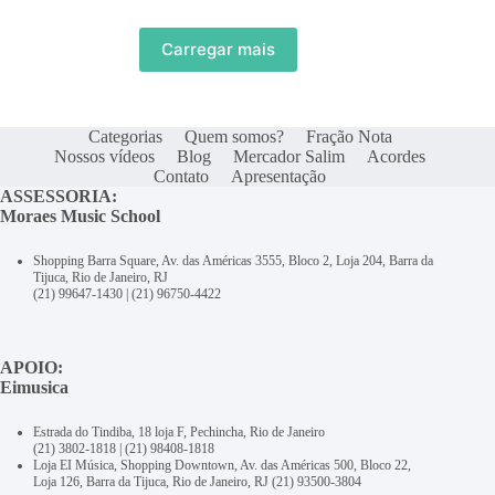
Carregar mais
Categorias
Quem somos?
Fração Nota
Nossos vídeos
Blog
Mercador Salim
Acordes
Contato
Apresentação
ASSESSORIA:
Moraes Music School
Shopping Barra Square, Av. das Américas 3555, Bloco 2, Loja 204, Barra da
Tijuca, Rio de Janeiro, RJ
(21) 99647-1430
|
(21) 96750-4422
APOIO:
Eimusica
Estrada do Tindiba, 18 loja F, Pechincha, Rio de Janeiro
(21) 3802-1818
|
(21) 98408-1818
Loja EI Música, Shopping Downtown, Av. das Américas 500, Bloco 22,
Loja 126, Barra da Tijuca, Rio de Janeiro, RJ
(21) 93500-3804