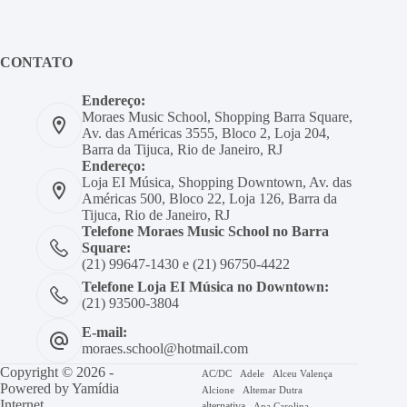
CONTATO
Endereço:
Moraes Music School, Shopping Barra Square,
Av. das Américas 3555, Bloco 2, Loja 204,
Barra da Tijuca, Rio de Janeiro, RJ
Endereço:
Loja EI Música, Shopping Downtown, Av. das
Américas 500, Bloco 22, Loja 126, Barra da
Tijuca, Rio de Janeiro, RJ
Telefone Moraes Music School no Barra
Square:
(21) 99647-1430 e (21) 96750-4422
Telefone Loja EI Música no Downtown:
(21) 93500-3804
E-mail:
moraes.school@hotmail.com
Copyright © 2026 -
AC/DC
Adele
Alceu Valença
Powered by
Yamídia
Alcione
Altemar Dutra
Internet
alternativa
Ana Carolina