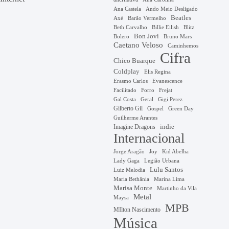
Ana Castela
Ando Meio Desligado
Beatles
Axé
Barão Vermelho
Beth Carvalho
Billie Eilish
Blitz
Bon Jovi
Bruno Mars
Bolero
Caetano Veloso
Caminhemos
Cifra
Chico Buarque
Coldplay
Elis Regina
Erasmo Carlos
Evanescence
Facilitado
Forro
Frejat
Gal Costa
Geral
Gigi Perez
Gilberto Gil
Gospel
Green Day
Guilherme Arantes
Imagine Dragons
indie
Internacional
Jorge Aragão
Kid Abelha
Joy
Lady Gaga
Legião Urbana
Lulu Santos
Luiz Melodia
Marina Lima
Maria Bethânia
Marisa Monte
Martinho da Vila
Metal
Maysa
MPB
MIlton Nascimento
Música