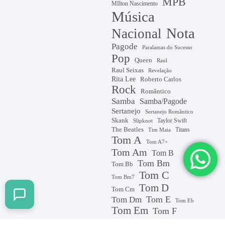
MPB
MIlton Nascimento
Música
Nota
Nacional
Pagode
Paralamas do Sucesso
Pop
Queen
Raul
Raul Seixas
Revelação
Rita Lee
Roberto Carlos
Rock
Romântico
Samba
Samba/Pagode
Sertanejo
Sertanejo Romântico
Skank
Taylor Swift
Slipknot
The Beatles
Titans
Tim Maia
Tom A
Tom A7+
Tom Am
Tom B
Tom Bm
Tom Bb
Tom C
Tom Bm7
Tom D
Tom Cm
Tom E
Tom Dm
Tom Eb
Tom Em
Tom F
Tom G
tom F#m