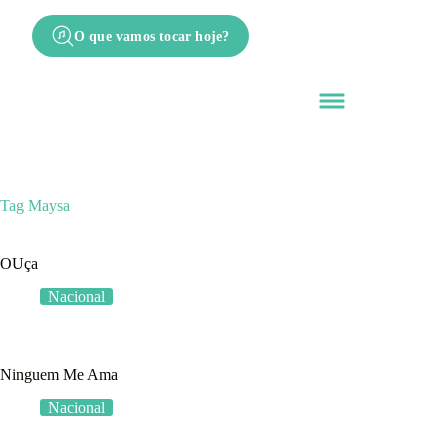
O que vamos tocar hoje?
Tag
Maysa
OUça
Nacional
Ninguem Me Ama
Nacional