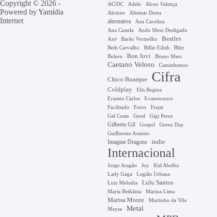
Copyright © 2026 -
AC/DC
Adele
Alceu Valença
Powered by
Yamídia
Alcione
Altemar Dutra
Internet
alternativa
Ana Carolina
Ana Castela
Ando Meio Desligado
Beatles
Axé
Barão Vermelho
Beth Carvalho
Billie Eilish
Blitz
Bon Jovi
Bruno Mars
Bolero
Caetano Veloso
Caminhemos
Cifra
Chico Buarque
Coldplay
Elis Regina
Erasmo Carlos
Evanescence
Facilitado
Forro
Frejat
Gal Costa
Geral
Gigi Perez
Gilberto Gil
Gospel
Green Day
Guilherme Arantes
Imagine Dragons
indie
Internacional
Jorge Aragão
Kid Abelha
Joy
Lady Gaga
Legião Urbana
Lulu Santos
Luiz Melodia
Marina Lima
Maria Bethânia
Marisa Monte
Martinho da Vila
Metal
Maysa