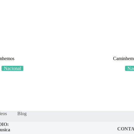
os?
Fração Nota
Nossos vídeos
Blog
Mercador Salim
Acordes
nhemos
Caminhem
Nacional
Nac
deos
Blog
OIO:
CONT
usica