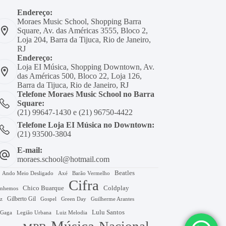
Endereço:
Moraes Music School, Shopping Barra
Square, Av. das Américas 3555, Bloco 2,
Loja 204, Barra da Tijuca, Rio de Janeiro,
RJ
Endereço:
Loja EI Música, Shopping Downtown, Av.
das Américas 500, Bloco 22, Loja 126,
Barra da Tijuca, Rio de Janeiro, RJ
Telefone Moraes Music School no Barra
Square:
(21) 99647-1430 e (21) 96750-4422
Telefone Loja EI Música no Downtown:
(21) 93500-3804
E-mail:
moraes.school@hotmail.com
Beatles
Axé
Barão Vermelho
Ando Meio Desligado
Cifra
Chico Buarque
Coldplay
nhemos
Gilberto Gil
Gospel
Green Day
z
Guilherme Arantes
Lulu Santos
 Gaga
Legião Urbana
Luiz Melodia