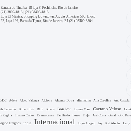
Estrada do Tindiba, 18 loja F, Pechincha, Rio de Janeiro
(21) 3802-1818
|
(21) 98408-1818
Loja EI Música, Shopping Downtown, Av. das Américas 500, Bloco
22, Loja 126, Barra da Tijuca, Rio de Janeiro, RJ
(21) 93500-3804
alternativa
C/DC
Adele
Alceu Valença
Alcione
Altemar Dutra
Ana Carolina
Ana Castela
Caetano Veloso
Bon Jovi
Bruno Mars
th Carvalho
Billie Eilish
Blitz
Bolero
Cami
Gal Costa
is Regina
Erasmo Carlos
Evanescence
Facilitado
Forro
Frejat
Geral
Gigi Pere
Internacional
agine Dragons
indie
Jorge Aragão
Kid Abelha
Joy
Lady