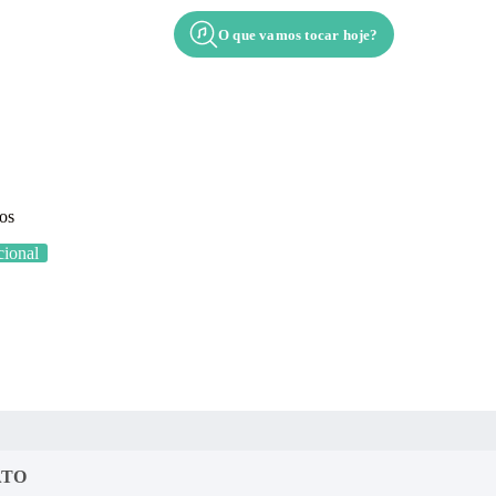
O que vamos tocar hoje?
Contato
Apresentação
os
ional
ATO