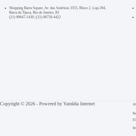
Shopping Barra Square, Av. das Américas 3555, Bloco 2, Loja 204,
Barra da Tijuca, Rio de Janeiro, RJ
(21) 99647-1430
|
(21) 96750-4422
Copyright © 2026 - Powered by
Yamídia Internet
A
Be
El
Im