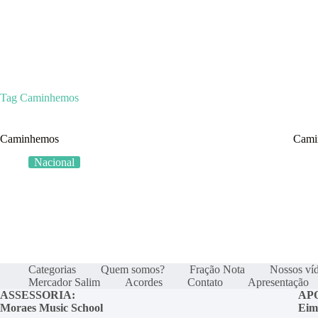
Categorias
Quem som
Tag
Caminhemos
Caminhemos
Cami
Nacional
Categorias
Quem somos?
Fração Nota
Nossos ví
Mercador Salim
Acordes
Contato
Apresentação
ASSESSORIA:
AP
Moraes Music School
Eim