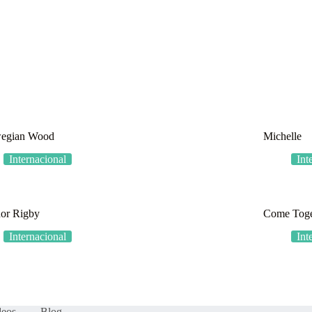
os?
Fração Nota
Nossos vídeos
Blog
Mercador Salim
Acordes
egian Wood
Michelle
Internacional
Int
nor Rigby
Come Toge
Internacional
Int
deos
Blog