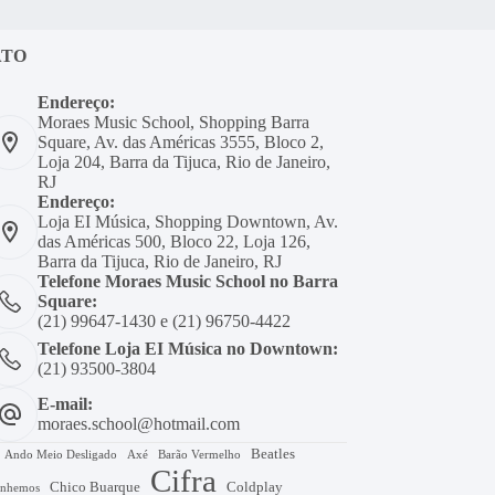
ATO
Endereço:
Moraes Music School, Shopping Barra
Square, Av. das Américas 3555, Bloco 2,
Loja 204, Barra da Tijuca, Rio de Janeiro,
RJ
Endereço:
Loja EI Música, Shopping Downtown, Av.
das Américas 500, Bloco 22, Loja 126,
Barra da Tijuca, Rio de Janeiro, RJ
Telefone Moraes Music School no Barra
Square:
(21) 99647-1430 e (21) 96750-4422
Telefone Loja EI Música no Downtown:
(21) 93500-3804
E-mail:
moraes.school@hotmail.com
Beatles
Axé
Barão Vermelho
Ando Meio Desligado
Cifra
Chico Buarque
Coldplay
nhemos