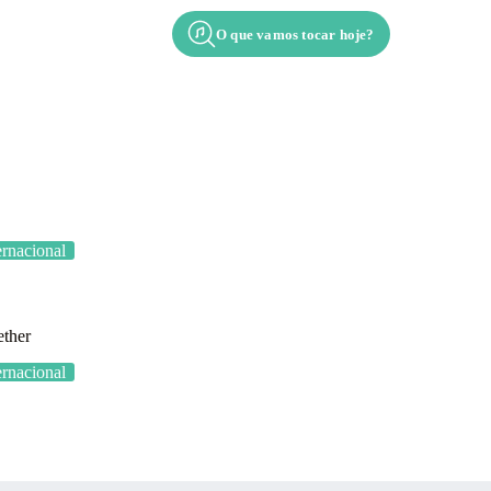
O que vamos tocar hoje?
Contato
Apresentação
ernacional
ther
ernacional