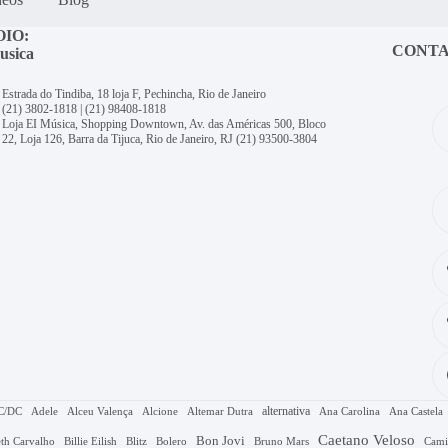
OIO:
CONT
usica
Estrada do Tindiba, 18 loja F, Pechincha, Rio de Janeiro
(21) 3802-1818
|
(21) 98408-1818
Loja EI Música, Shopping Downtown, Av. das Américas 500, Bloco
22, Loja 126, Barra da Tijuca, Rio de Janeiro, RJ
(21) 93500-3804
alternativa
C/DC
Adele
Alceu Valença
Alcione
Altemar Dutra
Ana Carolina
Ana Castela
Caetano Veloso
Bon Jovi
Bruno Mars
th Carvalho
Billie Eilish
Blitz
Bolero
Cami