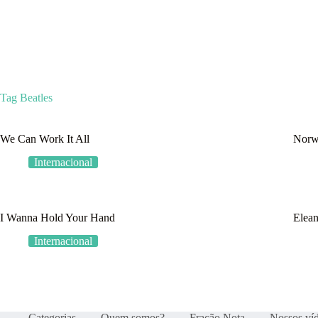
Categorias
Quem som
Tag
Beatles
We Can Work It All
Norw
Internacional
I Wanna Hold Your Hand
Elea
Internacional
Categorias
Quem somos?
Fração Nota
Nossos ví