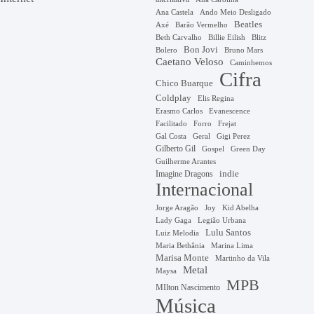
Ana Castela
Ando Meio Desligado
Beatles
Axé
Barão Vermelho
Beth Carvalho
Billie Eilish
Blitz
Bon Jovi
Bruno Mars
Bolero
Caetano Veloso
Caminhemos
Cifra
Chico Buarque
Coldplay
Elis Regina
Erasmo Carlos
Evanescence
Facilitado
Forro
Frejat
Gal Costa
Geral
Gigi Perez
Gilberto Gil
Gospel
Green Day
Guilherme Arantes
Imagine Dragons
indie
Internacional
Jorge Aragão
Kid Abelha
Joy
Lady Gaga
Legião Urbana
Lulu Santos
Luiz Melodia
Marina Lima
Maria Bethânia
Marisa Monte
Martinho da Vila
Metal
Maysa
MPB
MIlton Nascimento
Música