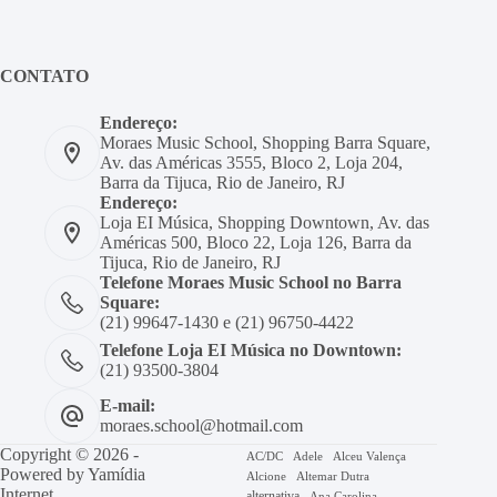
CONTATO
Endereço:
Moraes Music School, Shopping Barra Square,
Av. das Américas 3555, Bloco 2, Loja 204,
Barra da Tijuca, Rio de Janeiro, RJ
Endereço:
Loja EI Música, Shopping Downtown, Av. das
Américas 500, Bloco 22, Loja 126, Barra da
Tijuca, Rio de Janeiro, RJ
Telefone Moraes Music School no Barra
Square:
(21) 99647-1430 e (21) 96750-4422
Telefone Loja EI Música no Downtown:
(21) 93500-3804
E-mail:
moraes.school@hotmail.com
Copyright © 2026 -
AC/DC
Adele
Alceu Valença
Powered by
Yamídia
Alcione
Altemar Dutra
Internet
alternativa
Ana Carolina