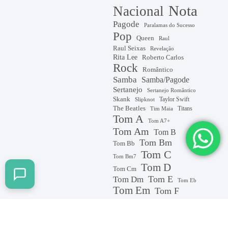
Nota
Nacional
Pagode
Paralamas do Sucesso
Pop
Queen
Raul
Raul Seixas
Revelação
Rita Lee
Roberto Carlos
Rock
Romântico
Samba
Samba/Pagode
Sertanejo
Sertanejo Romântico
Skank
Taylor Swift
Slipknot
The Beatles
Titans
Tim Maia
Tom A
Tom A7+
Tom Am
Tom B
Tom Bm
Tom Bb
Tom C
Tom Bm7
Tom D
Tom Cm
Tom E
Tom Dm
Tom Eb
Tom Em
Tom F
Tom G
tom F#m
Tom Gm
Tom Jobim
Tom original
Tom original D