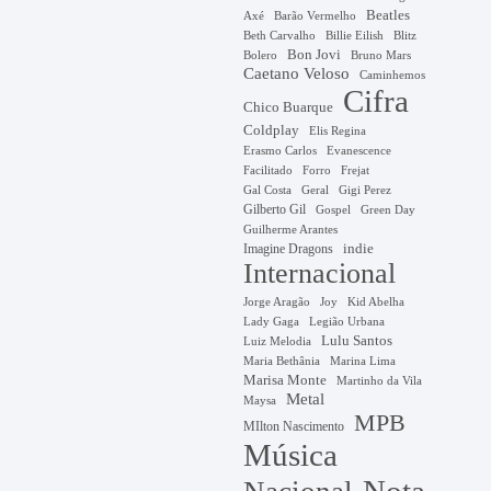
Beatles
Axé
Barão Vermelho
Beth Carvalho
Billie Eilish
Blitz
Bon Jovi
Bruno Mars
Bolero
Caetano Veloso
Caminhemos
Cifra
Chico Buarque
Coldplay
Elis Regina
Erasmo Carlos
Evanescence
Facilitado
Forro
Frejat
Gal Costa
Geral
Gigi Perez
Gilberto Gil
Gospel
Green Day
Guilherme Arantes
Imagine Dragons
indie
Internacional
Jorge Aragão
Kid Abelha
Joy
Lady Gaga
Legião Urbana
Lulu Santos
Luiz Melodia
Marina Lima
Maria Bethânia
Marisa Monte
Martinho da Vila
Metal
Maysa
MPB
MIlton Nascimento
Música