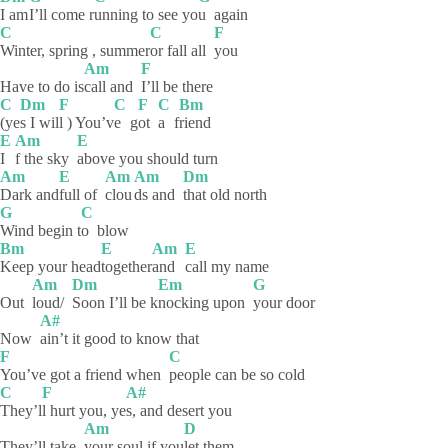
I am
I’ll come r
unning to see yo
u
again
C
C
F
Winter, spring , summer
or fall all
you
Am
F
Have to do is
call and
I’ll be there
C
Dm
F
C
F
C
Bm
(ye
s I wil
l ) You’v
e
g
ot
a
f
riend
E
Am
E
I
f the sky
above you should turn
Am
E
Am
Am
Dm
Dark
and
full of
clou
ds and
that old north
G
C
Wind begin t
o
blow
Bm
E
Am
E
Keep your head
together
and
call my name
Am
Dm
Em
G
Out
loud/
Soon I’ll be k
nocking upon
your
door
A#
Now
ain’t it good to know that
F
C
You’ve got a friend when
people can be so cold
C
F
A#
They’l
l hurt you, ye
s, and desert you
Am
D
They’ll take
your soul if you
let
them