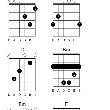
1
2
1
3
2
3
E
A
D
G
B
E
E
A
D
G
B
E
Bm
C
1
1
2
2
3
3
4
E
A
D
G
B
E
E
A
D
G
B
E
F
Em