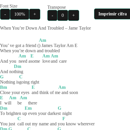
Font Size
Transpose
Imprimir cifra
-
100%
+
-
0
+
When You’re Down And Troubled – Jame Taylor
Am
You’ ve got a friend (
) James Taylor Am E
When you’re down and troubled
Am
E
Am
Am
And you
need
a
some
love
and
care
Dm
And no
thing
G
C
Nothing
is
going
right
Bm
E
Am
Close your eyes
and think of m
e and soon
E
Am
Am
I
wi
ll
b
e
there
Dm
Em
G
To brighten u
p even your darke
st
night
C
F
You just
call out my name and yo
u know wherever
Dm
G
C
G