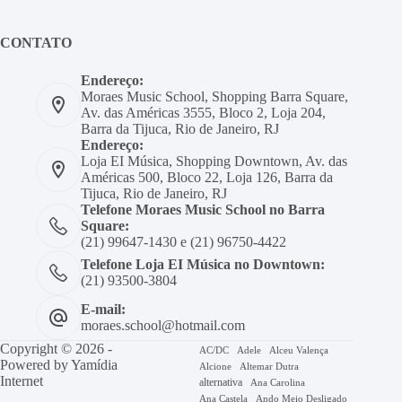
CONTATO
Endereço:
Moraes Music School, Shopping Barra Square,
Av. das Américas 3555, Bloco 2, Loja 204,
Barra da Tijuca, Rio de Janeiro, RJ
Endereço:
Loja EI Música, Shopping Downtown, Av. das
Américas 500, Bloco 22, Loja 126, Barra da
Tijuca, Rio de Janeiro, RJ
Telefone Moraes Music School no Barra
Square:
(21) 99647-1430 e (21) 96750-4422
Telefone Loja EI Música no Downtown:
(21) 93500-3804
E-mail:
moraes.school@hotmail.com
Copyright © 2026 -
AC/DC
Adele
Alceu Valença
Powered by
Yamídia
Alcione
Altemar Dutra
Internet
alternativa
Ana Carolina
Ana Castela
Ando Meio Desligado