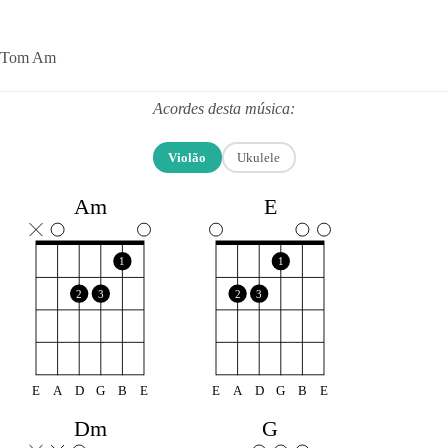
Tom Am
Acordes desta música:
Violão
Ukulele
Am
E
1
1
2
3
2
3
E
A
D
G
B
E
E
A
D
G
B
E
Dm
G