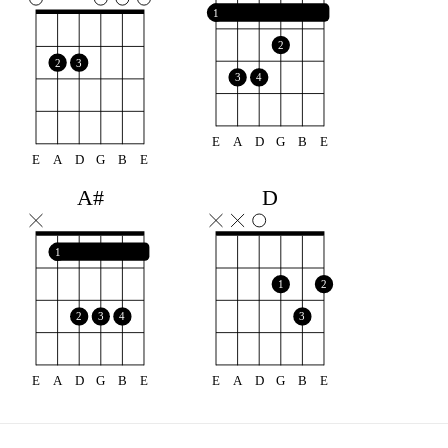
1
2
2
3
3
4
E
A
D
G
B
E
E
A
D
G
B
E
A#
D
1
1
2
2
3
4
3
E
A
D
G
B
E
E
A
D
G
B
E