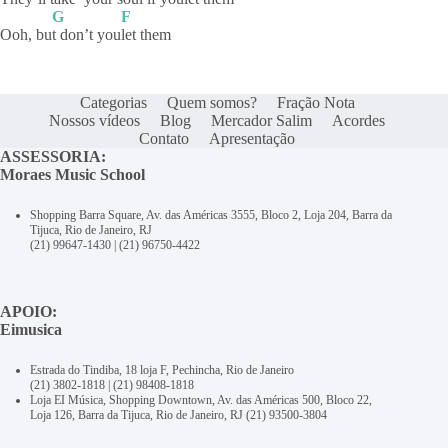
G
F
Ooh, bu
t don’t you
let them
Categorias
Quem somos?
Fração Nota
Nossos vídeos
Blog
Mercador Salim
Acordes
Contato
Apresentação
ASSESSORIA:
Moraes Music School
Shopping Barra Square, Av. das Américas 3555, Bloco 2, Loja 204, Barra da
Tijuca, Rio de Janeiro, RJ
(21) 99647-1430
|
(21) 96750-4422
APOIO:
Eimusica
Estrada do Tindiba, 18 loja F, Pechincha, Rio de Janeiro
(21) 3802-1818
|
(21) 98408-1818
Loja EI Música, Shopping Downtown, Av. das Américas 500, Bloco 22,
Loja 126, Barra da Tijuca, Rio de Janeiro, RJ
(21) 93500-3804