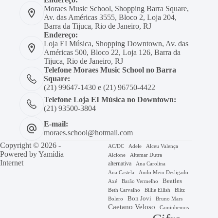
Moraes Music School, Shopping Barra Square,
Av. das Américas 3555, Bloco 2, Loja 204,
Barra da Tijuca, Rio de Janeiro, RJ
Endereço:
Loja EI Música, Shopping Downtown, Av. das
Américas 500, Bloco 22, Loja 126, Barra da
Tijuca, Rio de Janeiro, RJ
Telefone Moraes Music School no Barra
Square:
(21) 99647-1430 e (21) 96750-4422
Telefone Loja EI Música no Downtown:
(21) 93500-3804
E-mail:
moraes.school@hotmail.com
Copyright © 2026 -
AC/DC
Adele
Alceu Valença
Powered by
Yamídia
Alcione
Altemar Dutra
Internet
alternativa
Ana Carolina
Ana Castela
Ando Meio Desligado
Beatles
Axé
Barão Vermelho
Beth Carvalho
Billie Eilish
Blitz
Bon Jovi
Bruno Mars
Bolero
Caetano Veloso
Caminhemos