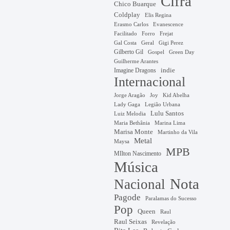
Cifra
Chico Buarque
Coldplay
Elis Regina
Erasmo Carlos
Evanescence
Facilitado
Forro
Frejat
Gal Costa
Geral
Gigi Perez
Gilberto Gil
Gospel
Green Day
Guilherme Arantes
Imagine Dragons
indie
Internacional
Jorge Aragão
Kid Abelha
Joy
Lady Gaga
Legião Urbana
Lulu Santos
Luiz Melodia
Marina Lima
Maria Bethânia
Marisa Monte
Martinho da Vila
Metal
Maysa
MPB
MIlton Nascimento
Música
Nota
Nacional
Pagode
Paralamas do Sucesso
Pop
Queen
Raul
Raul Seixas
Revelação