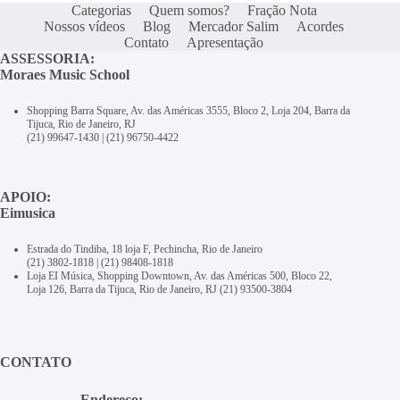
Categorias
Quem somos?
Fração Nota
Nossos vídeos
Blog
Mercador Salim
Acordes
Contato
Apresentação
ASSESSORIA:
Moraes Music School
Shopping Barra Square, Av. das Américas 3555, Bloco 2, Loja 204, Barra da
Tijuca, Rio de Janeiro, RJ
(21) 99647-1430
|
(21) 96750-4422
APOIO:
Eimusica
Estrada do Tindiba, 18 loja F, Pechincha, Rio de Janeiro
(21) 3802-1818
|
(21) 98408-1818
Loja EI Música, Shopping Downtown, Av. das Américas 500, Bloco 22,
Loja 126, Barra da Tijuca, Rio de Janeiro, RJ
(21) 93500-3804
CONTATO
Endereço: