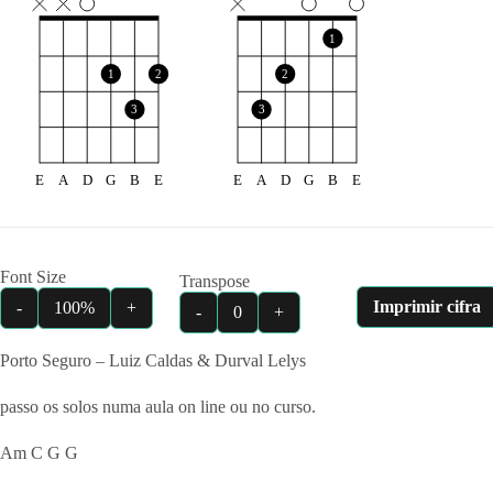
1
1
2
2
3
3
E
A
D
G
B
E
E
A
D
G
B
E
Font Size
Transpose
Imprimir cifra
-
100%
+
-
0
+
Porto Seguro – Luiz Caldas & Durval Lelys
passo os solos numa aula on line ou no curso.
Am C G G