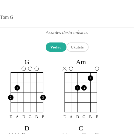
Tom G
Acordes desta música:
Violão
Ukulele
G
Am
1
1
2
3
2
3
E
A
D
G
B
E
E
A
D
G
B
E
D
C