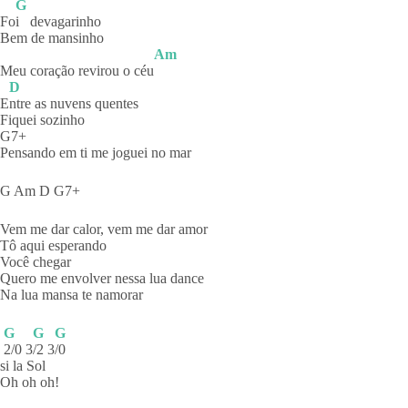
G
Fo
i
devagarinho
Bem de mansinho
Am
Meu coração revirou o céu
D
E
ntre as nuvens quentes
Fiquei sozinho
G7+
Pensando em ti me joguei no mar
G Am D G7+
Vem me dar calor, vem me dar amor
Tô aqui esperando
Você chegar
Quero me envolver nessa lua dance
Na lua mansa te namorar
G
G
G
2/0 3
/2 3
/0
si la Sol
Oh oh oh!