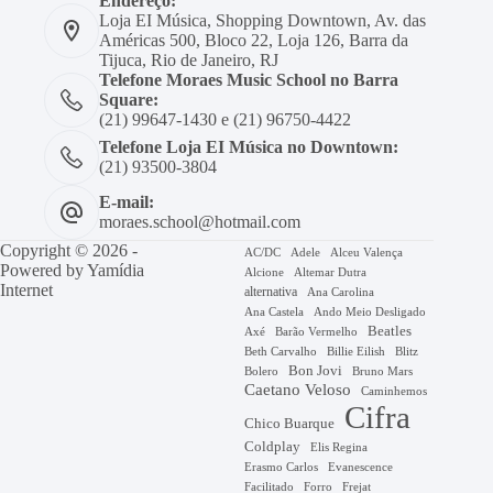
Endereço:
Loja EI Música, Shopping Downtown, Av. das
Américas 500, Bloco 22, Loja 126, Barra da
Tijuca, Rio de Janeiro, RJ
Telefone Moraes Music School no Barra
Square:
(21) 99647-1430 e (21) 96750-4422
Telefone Loja EI Música no Downtown:
(21) 93500-3804
E-mail:
moraes.school@hotmail.com
Copyright © 2026 -
AC/DC
Adele
Alceu Valença
Powered by
Yamídia
Alcione
Altemar Dutra
Internet
alternativa
Ana Carolina
Ana Castela
Ando Meio Desligado
Beatles
Axé
Barão Vermelho
Beth Carvalho
Billie Eilish
Blitz
Bon Jovi
Bruno Mars
Bolero
Caetano Veloso
Caminhemos
Cifra
Chico Buarque
Coldplay
Elis Regina
Erasmo Carlos
Evanescence
Facilitado
Forro
Frejat