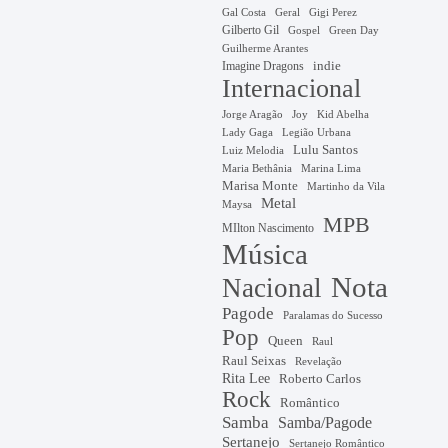
Gal Costa
Geral
Gigi Perez
Gilberto Gil
Gospel
Green Day
Guilherme Arantes
Imagine Dragons
indie
Internacional
Jorge Aragão
Kid Abelha
Joy
Lady Gaga
Legião Urbana
Lulu Santos
Luiz Melodia
Marina Lima
Maria Bethânia
Marisa Monte
Martinho da Vila
Metal
Maysa
MPB
MIlton Nascimento
Música
Nota
Nacional
Pagode
Paralamas do Sucesso
Pop
Queen
Raul
Raul Seixas
Revelação
Rita Lee
Roberto Carlos
Rock
Romântico
Samba
Samba/Pagode
Sertanejo
Sertanejo Romântico