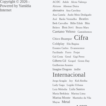
Copyright © 2026 -
AC/DC
Adele
Alceu Valença
Powered by
Yamídia
Alcione
Altemar Dutra
Internet
alternativa
Ana Carolina
Ana Castela
Ando Meio Desligado
Beatles
Axé
Barão Vermelho
Beth Carvalho
Billie Eilish
Blitz
Bon Jovi
Bruno Mars
Bolero
Caetano Veloso
Caminhemos
Cifra
Chico Buarque
Coldplay
Elis Regina
Erasmo Carlos
Evanescence
Facilitado
Forro
Frejat
Gal Costa
Geral
Gigi Perez
Gilberto Gil
Gospel
Green Day
Guilherme Arantes
Imagine Dragons
indie
Internacional
Jorge Aragão
Kid Abelha
Joy
Lady Gaga
Legião Urbana
Lulu Santos
Luiz Melodia
Marina Lima
Maria Bethânia
Marisa Monte
Martinho da Vila
Metal
Maysa