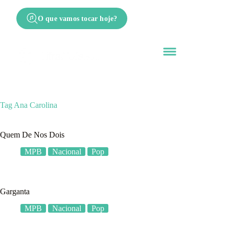
O que vamos tocar hoje?
Tag
Ana Carolina
Quem De Nos Dois
MPB
Nacional
Pop
Garganta
MPB
Nacional
Pop