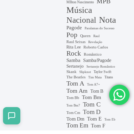
MPB
MIlton Nascimento
Música
Nota
Nacional
Pagode
Paralamas do Sucesso
Pop
Queen
Raul
Raul Seixas
Revelação
Rita Lee
Roberto Carlos
Rock
Romântico
Samba
Samba/Pagode
Sertanejo
Sertanejo Romântico
Skank
Taylor Swift
Slipknot
The Beatles
Titans
Tim Maia
Tom A
Tom A7+
Tom Am
Tom B
Tom Bm
Tom Bb
Tom C
Tom Bm7
Tom D
Tom Cm
Tom E
Tom Dm
Tom Eb
Tom Em
Tom F
Tom G
tom F#m