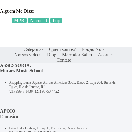
Alguem Me Disse
MPB
Nacional
Pop
Categorias
Quem somos?
Fração Nota
Nossos vídeos
Blog
Mercador Salim
Acordes
Contato
ASSESSORIA:
Moraes Music School
Shopping Barra Square, Av. das Américas 3555, Bloco 2, Loja 204, Barra da
Tijuca, Rio de Janeiro, RJ
(21) 99647-1430
|
(21) 96750-4422
APOIO:
Eimusica
Estrada do Tindiba, 18 loja F, Pechincha, Rio de Janeiro