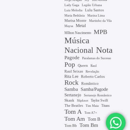
Lady Gaga
Legião Urbana
Lulu Santos
Luiz Melodia
Marina Lima
Maria Bethânia
Marisa Monte
Martinho da Vila
Metal
Maysa
MPB
MIlton Nascimento
Música
Nota
Nacional
Pagode
Paralamas do Sucesso
Pop
Queen
Raul
Raul Seixas
Revelação
Rita Lee
Roberto Carlos
Rock
Romântico
Samba
Samba/Pagode
Sertanejo
Sertanejo Romântico
Skank
Taylor Swift
Slipknot
The Beatles
Titans
Tim Maia
Tom A
Tom A7+
Tom Am
Tom B
Tom Bm
Tom Bb