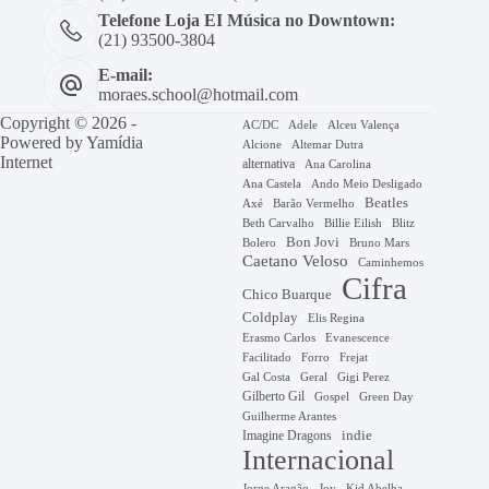
Telefone Loja EI Música no Downtown:
(21) 93500-3804
E-mail:
moraes.school@hotmail.com
Copyright © 2026 -
AC/DC
Adele
Alceu Valença
Powered by
Yamídia
Alcione
Altemar Dutra
Internet
alternativa
Ana Carolina
Ana Castela
Ando Meio Desligado
Beatles
Axé
Barão Vermelho
Beth Carvalho
Billie Eilish
Blitz
Bon Jovi
Bruno Mars
Bolero
Caetano Veloso
Caminhemos
Cifra
Chico Buarque
Coldplay
Elis Regina
Erasmo Carlos
Evanescence
Facilitado
Forro
Frejat
Gal Costa
Geral
Gigi Perez
Gilberto Gil
Gospel
Green Day
Guilherme Arantes
Imagine Dragons
indie
Internacional
Jorge Aragão
Kid Abelha
Joy