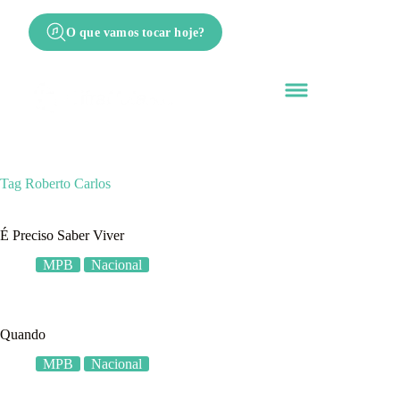
O que vamos tocar hoje?
Tag
Roberto Carlos
É Preciso Saber Viver
MPB
Nacional
Quando
MPB
Nacional