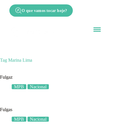
O que vamos tocar hoje?
Tag
Marina Lima
Fulgaz
MPB
Nacional
Fulgas
MPB
Nacional