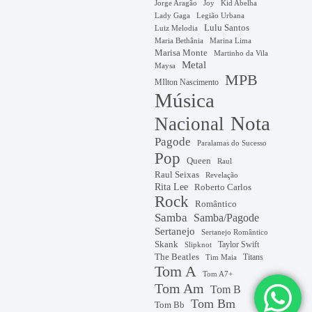
Jorge Aragão
Kid Abelha
Joy
Lady Gaga
Legião Urbana
Lulu Santos
Luiz Melodia
Marina Lima
Maria Bethânia
Marisa Monte
Martinho da Vila
Metal
Maysa
MPB
MIlton Nascimento
Música
Nota
Nacional
Pagode
Paralamas do Sucesso
Pop
Queen
Raul
Raul Seixas
Revelação
Rita Lee
Roberto Carlos
Rock
Romântico
Samba
Samba/Pagode
Sertanejo
Sertanejo Romântico
Skank
Taylor Swift
Slipknot
The Beatles
Titans
Tim Maia
Tom A
Tom A7+
Tom Am
Tom B
Tom Bm
Tom Bb