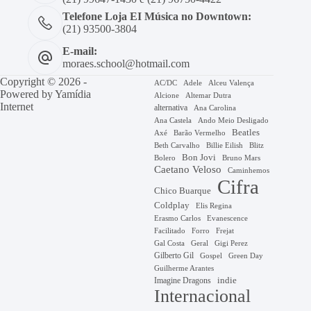
Telefone Loja EI Música no Downtown:
(21) 93500-3804
E-mail:
moraes.school@hotmail.com
Copyright © 2026 -
AC/DC
Adele
Alceu Valença
Powered by
Yamídia
Alcione
Altemar Dutra
Internet
alternativa
Ana Carolina
Ana Castela
Ando Meio Desligado
Beatles
Axé
Barão Vermelho
Beth Carvalho
Billie Eilish
Blitz
Bon Jovi
Bruno Mars
Bolero
Caetano Veloso
Caminhemos
Cifra
Chico Buarque
Coldplay
Elis Regina
Erasmo Carlos
Evanescence
Facilitado
Forro
Frejat
Gal Costa
Geral
Gigi Perez
Gilberto Gil
Gospel
Green Day
Guilherme Arantes
Imagine Dragons
indie
Internacional