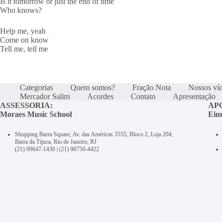
Is it t
omorrow or just the end of time
Who knows?
Help me, yeah
Come on know
Tell me, tell me
Categorias
Quem somos?
Fração Nota
Nossos ví
Mercador Salim
Acordes
Contato
Apresentação
ASSESSORIA:
AP
Moraes Music School
Eim
Shopping Barra Square, Av. das Américas 3555, Bloco 2, Loja 204,
Barra da Tijuca, Rio de Janeiro, RJ
(21) 99647-1430
|
(21) 96750-4422