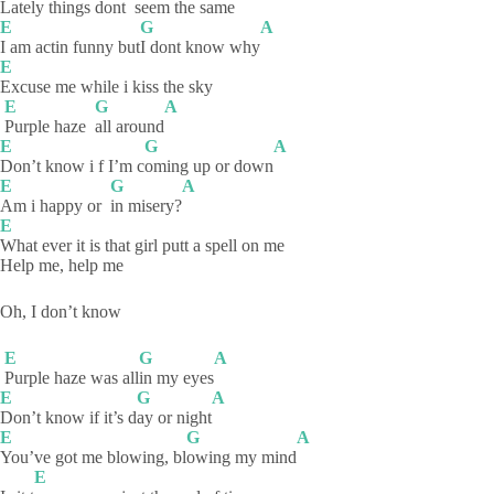
Lately things dont
seem the same
E
G
A
I am actin funny but
I dont know why
E
Excuse me while i kiss the sky
E
G
A
Purple haze
all
around
E
G
A
Don’t know i f I’m c
oming up or down
E
G
A
Am i happy or
in
misery?
E
What ever it is that girl putt a spell on me
Help me, help me
Oh, I don’t know
E
G
A
Purple haze was all
in my eyes
E
G
A
Don’t know if it’s d
ay or night
E
G
A
You’ve got me blowing, bl
owing my mind
E