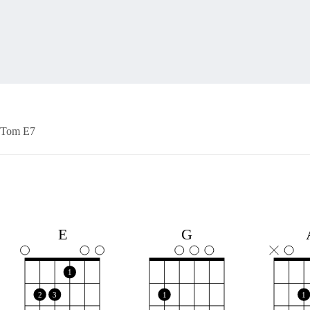
Tom E7
E
G
1
2
3
1
1