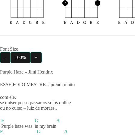
2
3
E
A
D
G
B
E
E
A
D
G
B
E
E
A
D
Font Size
-
100%
+
Purple Haze – Jimi Hendrix
ESSE FOI O MESTRE -aprendi muito
com ele.
se quiser posso passar os solos online
ou no curso – luiz de moraes..
E
G
A
Purple haze was
in my brain
E
G
A