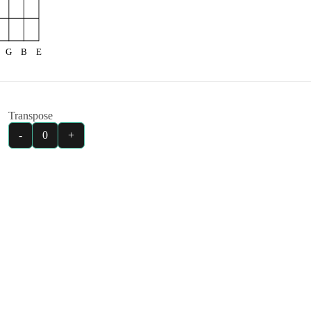
G
B
E
Transpose
-
0
+