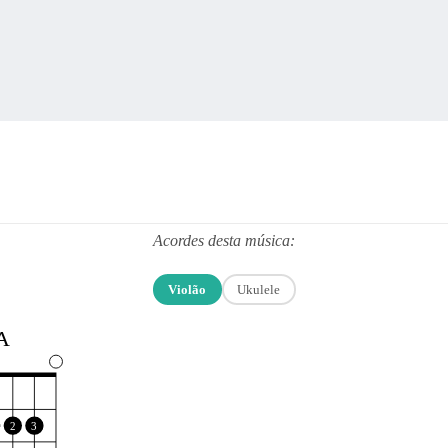
Acordes desta música:
Violão
Ukulele
A
2
3