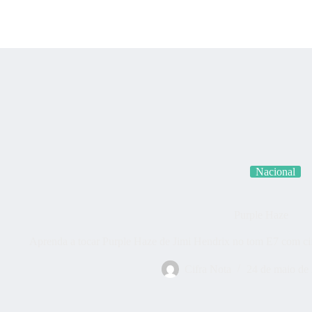
Categorias
Quem som
Nacional
Purple Haze
Aprenda a tocar Purple Haze de Jimi Hendrix no tom E7 com cif
Cifra Nota
24 de maio de