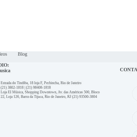
deos
Blog
OIO:
CONT
usica
Estrada do Tindiba, 18 loja F, Pechincha, Rio de Janeiro
(21) 3802-1818
|
(21) 98408-1818
Loja EI Música, Shopping Downtown, Av. das Américas 500, Bloco
22, Loja 126, Barra da Tijuca, Rio de Janeiro, RJ
(21) 93500-3804