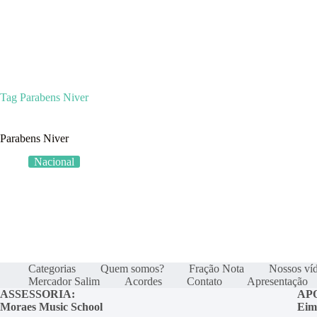
Categorias
Quem som
Tag
Parabens Niver
Parabens Niver
Nacional
Categorias
Quem somos?
Fração Nota
Nossos ví
Mercador Salim
Acordes
Contato
Apresentação
ASSESSORIA:
AP
Moraes Music School
Eim