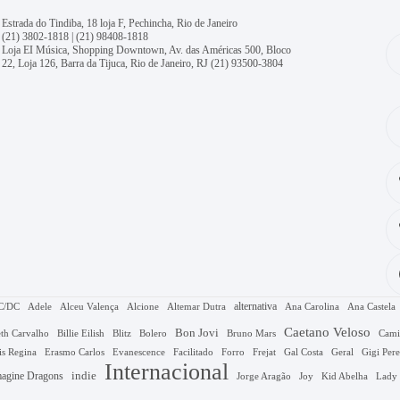
Estrada do Tindiba, 18 loja F, Pechincha, Rio de Janeiro
(21) 3802-1818
|
(21) 98408-1818
Loja EI Música, Shopping Downtown, Av. das Américas 500, Bloco
22, Loja 126, Barra da Tijuca, Rio de Janeiro, RJ
(21) 93500-3804
alternativa
C/DC
Adele
Alceu Valença
Alcione
Altemar Dutra
Ana Carolina
Ana Castela
Caetano Veloso
Bon Jovi
Bruno Mars
th Carvalho
Billie Eilish
Blitz
Bolero
Cami
Gal Costa
is Regina
Erasmo Carlos
Evanescence
Facilitado
Forro
Frejat
Geral
Gigi Pere
Internacional
agine Dragons
indie
Jorge Aragão
Kid Abelha
Joy
Lady