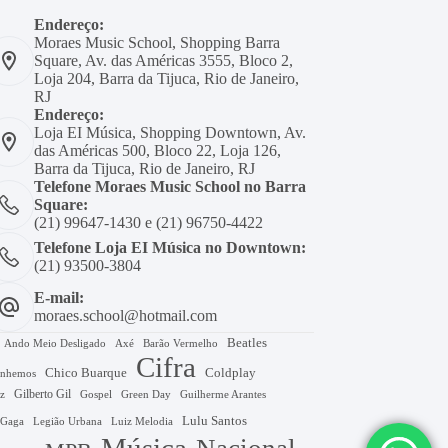
Endereço:
Moraes Music School, Shopping Barra
Square, Av. das Américas 3555, Bloco 2,
Loja 204, Barra da Tijuca, Rio de Janeiro,
RJ
Endereço:
Loja EI Música, Shopping Downtown, Av.
das Américas 500, Bloco 22, Loja 126,
Barra da Tijuca, Rio de Janeiro, RJ
Telefone Moraes Music School no Barra
Square:
(21) 99647-1430 e (21) 96750-4422
Telefone Loja EI Música no Downtown:
(21) 93500-3804
E-mail:
moraes.school@hotmail.com
Beatles
Axé
Barão Vermelho
Ando Meio Desligado
Cifra
Chico Buarque
Coldplay
nhemos
Gilberto Gil
Gospel
Green Day
z
Guilherme Arantes
Lulu Santos
 Gaga
Legião Urbana
Luiz Melodia