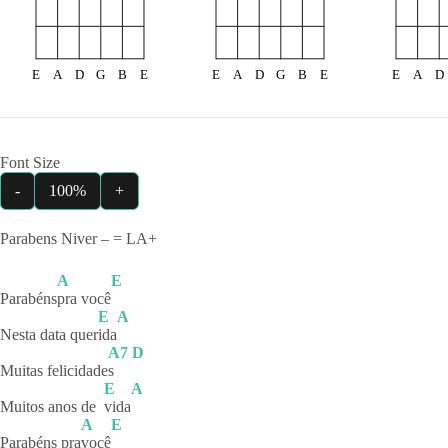
E
A
D
G
B
E
E
A
D
G
B
E
E
A
D
Font Size
-
100%
+
Parabens Niver – = LA+
A
E
Parabéns
pra
você
E
A
Nesta data quer
ida
A7
D
Muitas felicidade
s
E
A
Muitos anos de
vida
A
E
Parabéns pra
você