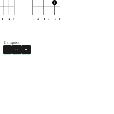
3
G
B
E
E
A
D
G
B
E
Transpose
-
0
+