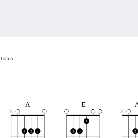
Tom A
A
E
1
1
2
3
2
3
2