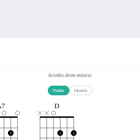
Acordes desta música:
Violão
Ukulele
A7
D
3
1
2