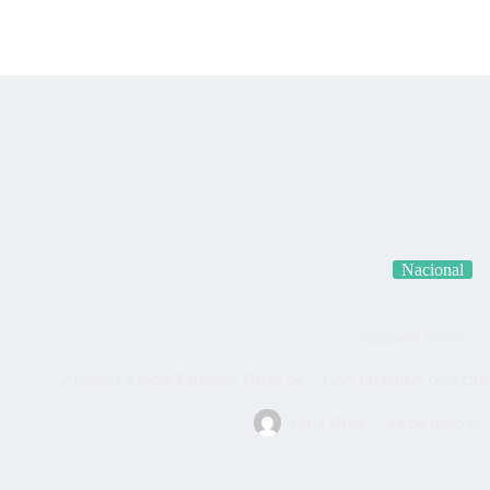
Categorias
Quem som
Nacional
Parabens Niver
Aprenda a tocar Parabens Niver de = LA+ no tom A com cifra
Cifra Nota
24 de maio de