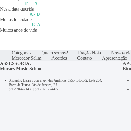
E
A
Nesta data qu
erida
A7
D
Muitas felicidad
es
E
A
Muitos anos de v
ida
Categorias
Quem somos?
Fração Nota
Nossos ví
Mercador Salim
Acordes
Contato
Apresentação
ASSESSORIA:
AP
Moraes Music School
Eim
Shopping Barra Square, Av. das Américas 3555, Bloco 2, Loja 204,
Barra da Tijuca, Rio de Janeiro, RJ
(21) 99647-1430
|
(21) 96750-4422