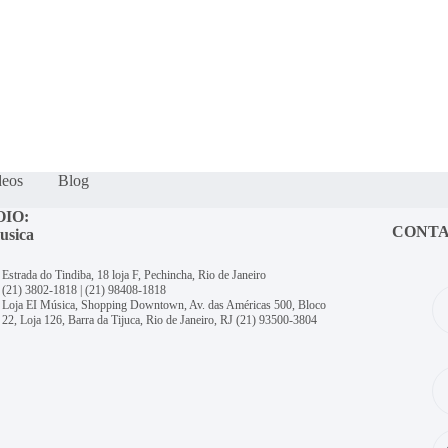
deos
Blog
OIO:
CONT
usica
Estrada do Tindiba, 18 loja F, Pechincha, Rio de Janeiro
(21) 3802-1818
|
(21) 98408-1818
Loja EI Música, Shopping Downtown, Av. das Américas 500, Bloco
22, Loja 126, Barra da Tijuca, Rio de Janeiro, RJ
(21) 93500-3804