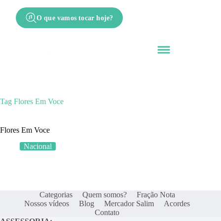
O que vamos tocar hoje?
Tag
Flores Em Voce
Flores Em Voce
Nacional
Categorias
Quem somos?
Fração Nota
Nossos vídeos
Blog
Mercador Salim
Acordes
Contato