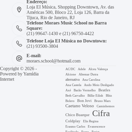
Endereço:
Loja EI Música, Shopping Downtown, Av. das
Américas 500, Bloco 22, Loja 126, Barra da
Tijuca, Rio de Janeiro, RJ
Telefone Moraes Music School no Barra
Square:
(21) 99647-1430 e (21) 96750-4422
Telefone Loja EI Música no Downtown:
(21) 93500-3804
E-mail:
moraes.school@hotmail.com
Copyright © 2026 -
AC/DC
Adele
Alceu Valença
Powered by
Yamídia
Alcione
Altemar Dutra
Internet
alternativa
Ana Carolina
Ana Castela
Ando Meio Desligado
Beatles
Axé
Barão Vermelho
Beth Carvalho
Billie Eilish
Blitz
Bon Jovi
Bruno Mars
Bolero
Caetano Veloso
Caminhemos
Cifra
Chico Buarque
Coldplay
Elis Regina
Erasmo Carlos
Evanescence
Facilitado
Forro
Frejat