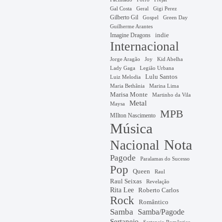
Gal Costa
Geral
Gigi Perez
Gilberto Gil
Gospel
Green Day
Guilherme Arantes
Imagine Dragons
indie
Internacional
Jorge Aragão
Kid Abelha
Joy
Lady Gaga
Legião Urbana
Lulu Santos
Luiz Melodia
Marina Lima
Maria Bethânia
Marisa Monte
Martinho da Vila
Metal
Maysa
MPB
MIlton Nascimento
Música
Nota
Nacional
Pagode
Paralamas do Sucesso
Pop
Queen
Raul
Raul Seixas
Revelação
Rita Lee
Roberto Carlos
Rock
Romântico
Samba
Samba/Pagode
Sertanejo