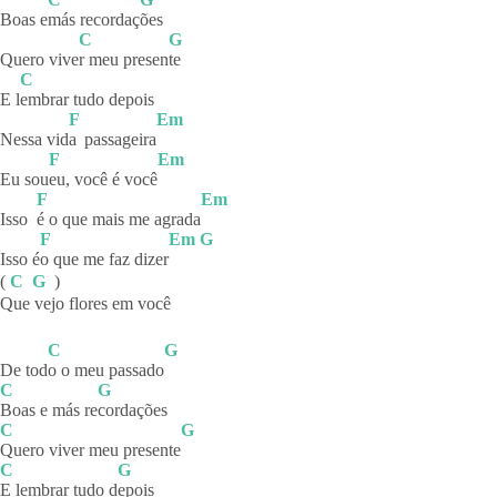
Boas e
más
recordaç
ões
C
G
Quero vive
r meu presen
te
C
E l
embrar tudo depois
F
Em
Nessa vid
a
passageira
F
Em
Eu sou
eu, você é você
F
Em
Isso
é o que mais me agrada
F
Em
G
Isso é
o que me faz dizer
(
C
G
)
Que vejo flores em você
C
G
De tod
o o meu passado
C
G
Boas e más re
cordações
C
G
Quero viver meu presente
C
G
E lembrar tudo d
epois