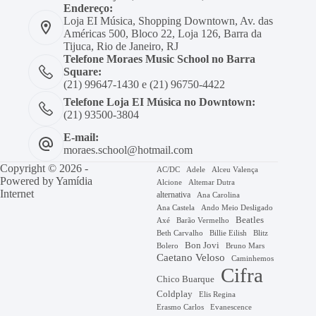
Endereço:
Loja EI Música, Shopping Downtown, Av. das
Américas 500, Bloco 22, Loja 126, Barra da
Tijuca, Rio de Janeiro, RJ
Telefone Moraes Music School no Barra
Square:
(21) 99647-1430 e (21) 96750-4422
Telefone Loja EI Música no Downtown:
(21) 93500-3804
E-mail:
moraes.school@hotmail.com
Copyright © 2026 -
AC/DC
Adele
Alceu Valença
Powered by
Yamídia
Alcione
Altemar Dutra
Internet
alternativa
Ana Carolina
Ana Castela
Ando Meio Desligado
Beatles
Axé
Barão Vermelho
Beth Carvalho
Billie Eilish
Blitz
Bon Jovi
Bruno Mars
Bolero
Caetano Veloso
Caminhemos
Cifra
Chico Buarque
Coldplay
Elis Regina
Erasmo Carlos
Evanescence