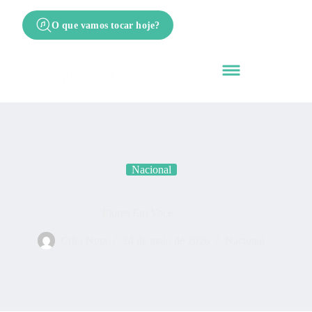
O que vamos tocar hoje?
Nacional
Flores Em Voce
Cifra Nota
24 de maio de 2026
Nacional