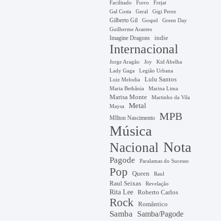
Facilitado
Forro
Frejat
Gal Costa
Geral
Gigi Perez
Gilberto Gil
Gospel
Green Day
Guilherme Arantes
Imagine Dragons
indie
Internacional
Jorge Aragão
Kid Abelha
Joy
Lady Gaga
Legião Urbana
Lulu Santos
Luiz Melodia
Marina Lima
Maria Bethânia
Marisa Monte
Martinho da Vila
Metal
Maysa
MPB
MIlton Nascimento
Música
Nota
Nacional
Pagode
Paralamas do Sucesso
Pop
Queen
Raul
Raul Seixas
Revelação
Rita Lee
Roberto Carlos
Rock
Romântico
Samba
Samba/Pagode