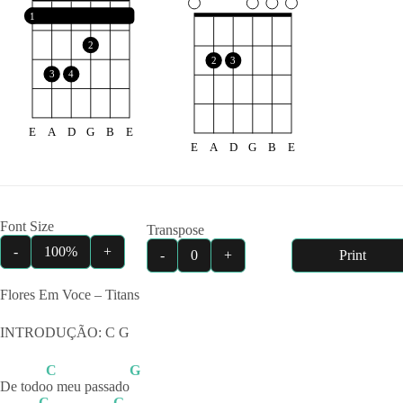
1
2
2
3
3
4
E
A
D
G
B
E
E
A
D
G
B
E
Font Size
Transpose
-
100%
+
-
0
+
Print
Flores Em Voce – Titans
INTRODUÇÃO: C G
C
G
De todo
o meu passado
C
G