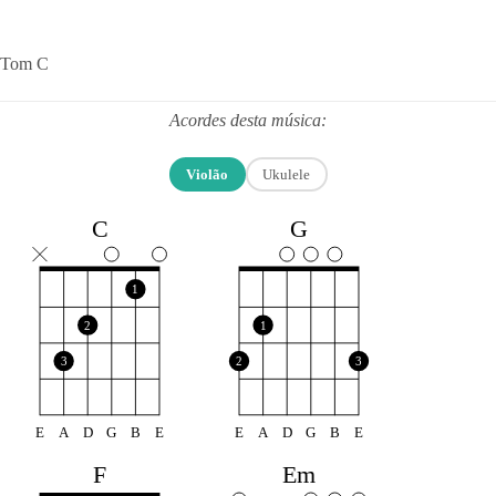
Tom C
Acordes desta música:
Violão
Ukulele
C
G
1
2
1
3
2
3
E
A
D
G
B
E
E
A
D
G
B
E
F
Em