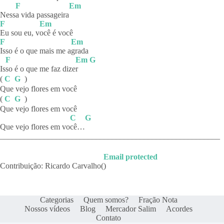
F
Em
Ness
a vida passageira
F
Em
Eu sou eu, v
ocê é você
F
Em
Isso é o que mais me a
grada
F
Em
G
Is
so é o que me faz dize
r
(
C
G
)
Que vejo flores em você
(
C
G
)
Que vejo flores em você
C
G
Que vejo flores em vo
cê…
_______________________________________________________
Email protected
Contribuição: Ricardo Carvalho(
)
Categorias
Quem somos?
Fração Nota
Nossos vídeos
Blog
Mercador Salim
Acordes
Contato