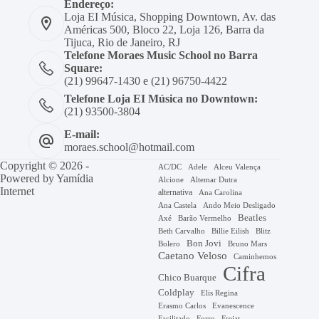
Endereço:
Loja EI Música, Shopping Downtown, Av. das
Américas 500, Bloco 22, Loja 126, Barra da
Tijuca, Rio de Janeiro, RJ
Telefone Moraes Music School no Barra
Square:
(21) 99647-1430 e (21) 96750-4422
Telefone Loja EI Música no Downtown:
(21) 93500-3804
E-mail:
moraes.school@hotmail.com
Copyright © 2026 -
AC/DC
Adele
Alceu Valença
Powered by
Yamídia
Alcione
Altemar Dutra
Internet
alternativa
Ana Carolina
Ana Castela
Ando Meio Desligado
Beatles
Axé
Barão Vermelho
Beth Carvalho
Billie Eilish
Blitz
Bon Jovi
Bruno Mars
Bolero
Caetano Veloso
Caminhemos
Cifra
Chico Buarque
Coldplay
Elis Regina
Erasmo Carlos
Evanescence
Facilitado
Forro
Frejat