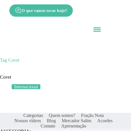
O que vamos tocar hoje?
Tag
Covet
Covet
Internacional
Categorias
Quem somos?
Fração Nota
Nossos vídeos
Blog
Mercador Salim
Acordes
Contato
Apresentação