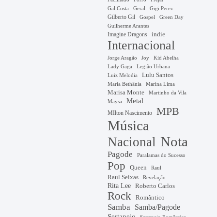
Gal Costa
Geral
Gigi Perez
Gilberto Gil
Gospel
Green Day
Guilherme Arantes
Imagine Dragons
indie
Internacional
Jorge Aragão
Kid Abelha
Joy
Lady Gaga
Legião Urbana
Lulu Santos
Luiz Melodia
Marina Lima
Maria Bethânia
Marisa Monte
Martinho da Vila
Metal
Maysa
MPB
MIlton Nascimento
Música
Nota
Nacional
Pagode
Paralamas do Sucesso
Pop
Queen
Raul
Raul Seixas
Revelação
Rita Lee
Roberto Carlos
Rock
Romântico
Samba
Samba/Pagode
Sertanejo