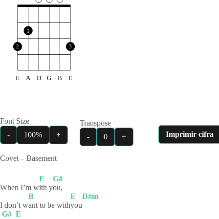
1
2
3
E
A
D
G
B
E
Font Size
Transpose
Imprimir cifra
-
100%
+
-
0
+
Covet – Basement
E
G#
When I’m w
ith
y
ou,
B
E
D#m
I don’t w
ant to be with
you
G#
E