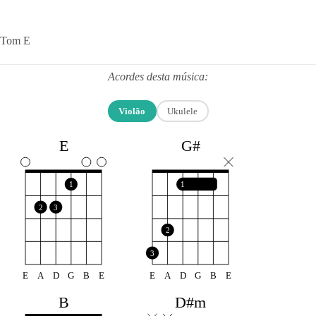
Tom E
Acordes desta música:
Violão
Ukulele
E
G#
1
1
2
3
2
3
E
A
D
G
B
E
E
A
D
G
B
E
B
D#m