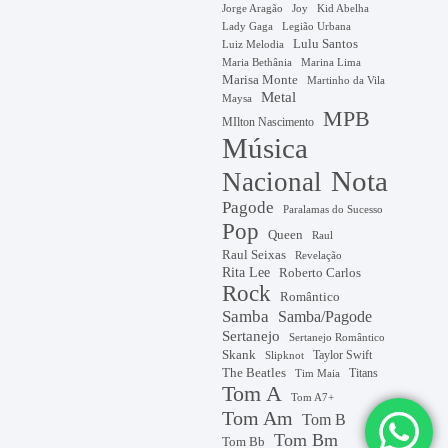
Jorge Aragão
Kid Abelha
Joy
Lady Gaga
Legião Urbana
Lulu Santos
Luiz Melodia
Marina Lima
Maria Bethânia
Marisa Monte
Martinho da Vila
Metal
Maysa
MPB
MIlton Nascimento
Música
Nota
Nacional
Pagode
Paralamas do Sucesso
Pop
Queen
Raul
Raul Seixas
Revelação
Rita Lee
Roberto Carlos
Rock
Romântico
Samba
Samba/Pagode
Sertanejo
Sertanejo Romântico
Skank
Taylor Swift
Slipknot
The Beatles
Titans
Tim Maia
Tom A
Tom A7+
Tom Am
Tom B
Tom Bm
Tom Bb