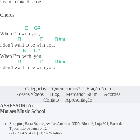
I want a fatal disease.
Chorus
E
G#
When I’m w
ith
y
ou,
B
E
D#m
I don’t w
ant to be w
ith
you.
E
G#
When I’m
with
you,
B
E
D#m
I don’t w
ant to be w
ith
you.
Categorias
Quem somos?
Fração Nota
Nossos vídeos
Blog
Mercador Salim
Acordes
Contato
Apresentação
ASSESSORIA:
Moraes Music School
Shopping Barra Square, Av. das Américas 3555, Bloco 2, Loja 204, Barra da
Tijuca, Rio de Janeiro, RJ
(21) 99647-1430
|
(21) 96750-4422