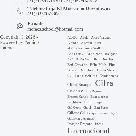
(21) 99647-1430 e (21) 96750-4422
Telefone Loja EI Música no Downtown:
(21) 93500-3804
E-mail:
moraes.school@hotmail.com
Copyright © 2026 -
AC/DC
Adele
Alceu Valença
Powered by
Yamídia
Alcione
Altemar Dutra
Internet
alternativa
Ana Carolina
Ana Castela
Ando Meio Desligado
Beatles
Axé
Barão Vermelho
Beth Carvalho
Billie Eilish
Blitz
Bon Jovi
Bruno Mars
Bolero
Caetano Veloso
Caminhemos
Cifra
Chico Buarque
Coldplay
Elis Regina
Erasmo Carlos
Evanescence
Facilitado
Forro
Frejat
Gal Costa
Geral
Gigi Perez
Gilberto Gil
Gospel
Green Day
Guilherme Arantes
Imagine Dragons
indie
Internacional