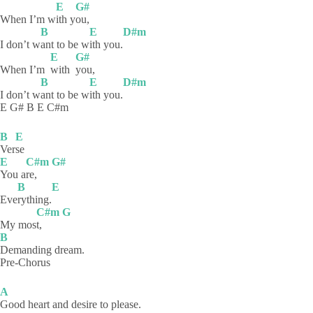
E
G#
When I’m w
ith
y
ou,
B
E
D#m
I don’t w
ant to be w
ith
you.
E
G#
When I’m
with
you,
B
E
D#m
I don’t w
ant to be w
ith
you.
E G# B E C#m
B
E
Ver
se
E
C#m
G#
You
a
re,
B
E
Eve
rything.
C#m
G
My mos
t,
B
Demanding
dream.
Pre-Chorus
A
Good heart and desire to please.