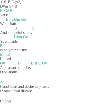
G#
B E (x2)
D#m G# B
E
G#
B
Ve
rse
E
D#m
G#
Wh
ite
h
air,
B
E
And a ho
peful
smile.
D#m
G#
Your insi
de,
B
Is on your outside.
E
B
I
ne
ed,
G#
B
B
B
E
G#
A pleasant
surprise.
Pre-Chorus
A
Good heart and desire to please.
I want a fatal disease.
Chorus