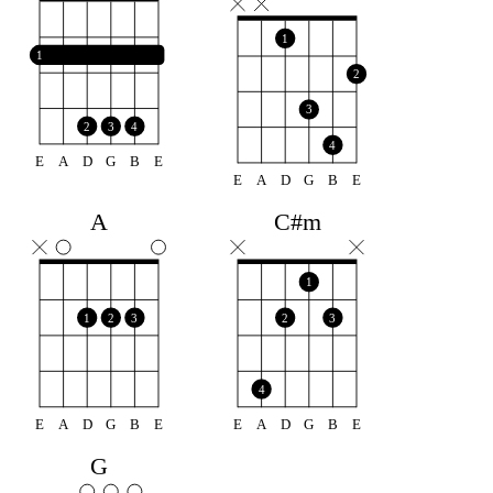
1
1
2
3
2
3
4
4
E
A
D
G
B
E
E
A
D
G
B
E
A
C#m
1
1
2
3
2
3
4
E
A
D
G
B
E
E
A
D
G
B
E
G