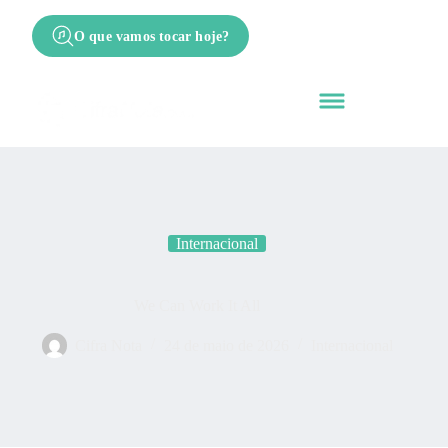
O que vamos tocar hoje?
Internacional
We Can Work It All
Cifra Nota
24 de maio de 2026
Internacional