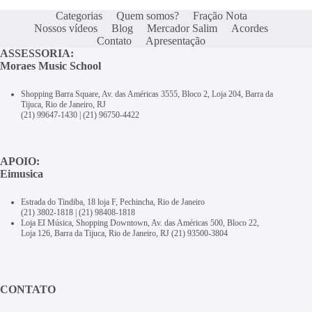
Categorias
Quem somos?
Fração Nota
Nossos vídeos
Blog
Mercador Salim
Acordes
Contato
Apresentação
ASSESSORIA:
Moraes Music School
Shopping Barra Square, Av. das Américas 3555, Bloco 2, Loja 204, Barra da
Tijuca, Rio de Janeiro, RJ
(21) 99647-1430
|
(21) 96750-4422
APOIO:
Eimusica
Estrada do Tindiba, 18 loja F, Pechincha, Rio de Janeiro
(21) 3802-1818
|
(21) 98408-1818
Loja EI Música, Shopping Downtown, Av. das Américas 500, Bloco 22,
Loja 126, Barra da Tijuca, Rio de Janeiro, RJ
(21) 93500-3804
CONTATO