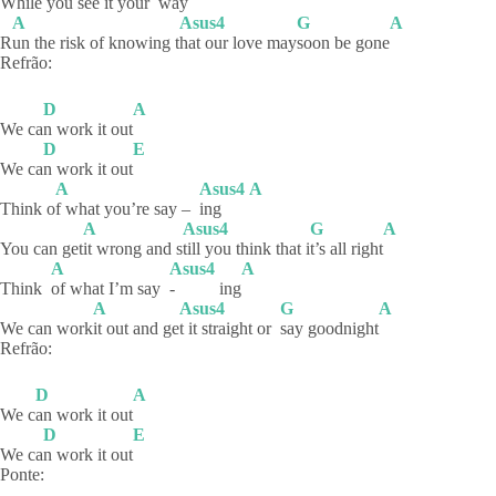
W
hile you see it your
way
A
Asus4
G
A
R
un the risk of knowing t
hat our love may
soon be gone
Refrão:
D
A
We ca
n work it out
D
E
We ca
n work it out
A
Asus4
A
Think o
f what you’re say –
ing
A
Asus4
G
A
You can get
it wrong and s
till you think that i
t’s all right
A
Asus4
A
Think
of what I’m say
-
ing
A
Asus4
G
A
We can work
it out and ge
t it straight or
say
goodnight
Refrão:
D
A
We c
an work it out
D
E
We ca
n work it out
Ponte: