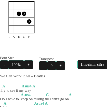
1
2
3
E
A
D
G
B
E
Font Size
Transpose
Imprimir cifra
-
100%
+
-
0
+
We Can Work It All – Beatles
A
Asus4
A
T
ry to see it m
y way
Asus4
G
A
Do I have to
keep on talking t
ill I can’t go on
A
Asus4
A