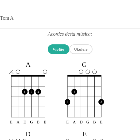
Tom A
Acordes desta música:
Violão
Ukulele
A
G
1
2
3
1
2
3
E
A
D
G
B
E
E
A
D
G
B
E
D
E