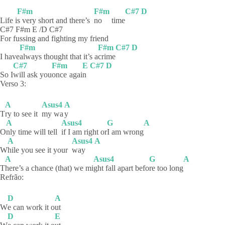
F#m
F#m
C#7
D
Life i
s very short and there’s
no
time
C#7 F#m E /D C#7
For fussing and fighting my friend
F#m
F#m
C#7
D
I have
always thought that it’s a
crime
C#7
F#m
E
C#7
D
So I
will ask you
once
agai
n
Verso 3:
A
Asus4
A
T
ry to see it
my wa
y
A
Asus4
G
A
O
nly time will tell
if I am right or
I am wrong
A
Asus4
A
W
hile you see it your
way
A
Asus4
G
A
T
here’s a chance (that) we mi
ght fall apart befo
re too long
Refrão:
D
A
W
e can work it o
ut
D
E