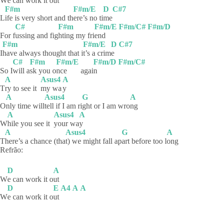
W
e can work it o
ut
F#m
F#m/E
D
C#7
L
ife is very short and th
ere’s no ti
me
C#
F#m
F#m/E
F#m/C#
F#m/D
For f
ussing and fig
hting my fri
end
F#m
F#m/E
D
C#7
I
have always thought that i
t’s a crim
e
C#
F#m
F#m/E
F#m/D
F#m/C#
So I
will
a
sk you o
nce
agai
n
A
Asus4
A
T
ry to see it
my wa
y
A
Asus4
G
A
O
nly time will
tell if I am ri
ght or I am wro
ng
A
Asus4
A
W
hile you see it
your wa
y
A
Asus4
G
A
T
here’s a chance (tha
t) we might fall ap
art before too l
ong
Refrão:
D
A
W
e can work it o
ut
D
E
A4
A
A
W
e can work it o
ut