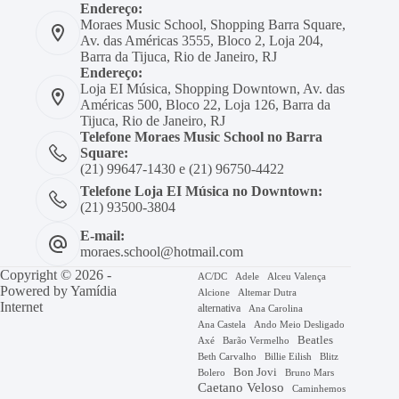
Endereço:
Moraes Music School, Shopping Barra Square,
Av. das Américas 3555, Bloco 2, Loja 204,
Barra da Tijuca, Rio de Janeiro, RJ
Endereço:
Loja EI Música, Shopping Downtown, Av. das
Américas 500, Bloco 22, Loja 126, Barra da
Tijuca, Rio de Janeiro, RJ
Telefone Moraes Music School no Barra
Square:
(21) 99647-1430 e (21) 96750-4422
Telefone Loja EI Música no Downtown:
(21) 93500-3804
E-mail:
moraes.school@hotmail.com
Copyright © 2026 -
AC/DC
Adele
Alceu Valença
Powered by
Yamídia
Alcione
Altemar Dutra
Internet
alternativa
Ana Carolina
Ana Castela
Ando Meio Desligado
Beatles
Axé
Barão Vermelho
Beth Carvalho
Billie Eilish
Blitz
Bon Jovi
Bruno Mars
Bolero
Caetano Veloso
Caminhemos