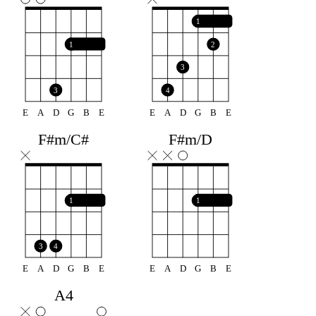
1
1
2
3
3
4
E
A
D
G
B
E
E
A
D
G
B
E
F#m/C#
F#m/D
1
1
3
4
E
A
D
G
B
E
E
A
D
G
B
E
A4