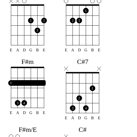
1
1
2
2
3
3
E
A
D
G
B
E
E
A
D
G
B
E
F#m
C#7
1
1
2
3
4
3
4
E
A
D
G
B
E
E
A
D
G
B
E
F#m/E
C#