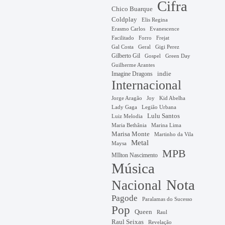
Cifra
Chico Buarque
Coldplay
Elis Regina
Erasmo Carlos
Evanescence
Facilitado
Forro
Frejat
Gal Costa
Geral
Gigi Perez
Gilberto Gil
Gospel
Green Day
Guilherme Arantes
Imagine Dragons
indie
Internacional
Jorge Aragão
Kid Abelha
Joy
Lady Gaga
Legião Urbana
Lulu Santos
Luiz Melodia
Marina Lima
Maria Bethânia
Marisa Monte
Martinho da Vila
Metal
Maysa
MPB
MIlton Nascimento
Música
Nota
Nacional
Pagode
Paralamas do Sucesso
Pop
Queen
Raul
Raul Seixas
Revelação