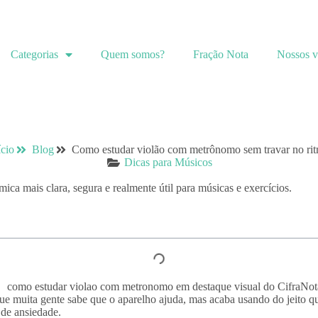
Categorias
Quem somos?
Fração Nota
Nossos v
ício
Blog
Como estudar violão com metrônomo sem travar no ri
Dicas para Músicos
ica mais clara, segura e realmente útil para músicas e exercícios.
 muita gente sabe que o aparelho ajuda, mas acaba usando do jeito que
 de ansiedade.