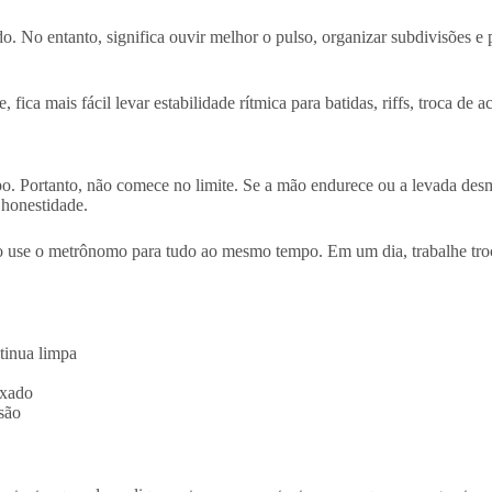
o. No entanto, significa ouvir melhor o pulso, organizar subdivisões 
ca mais fácil levar estabilidade rítmica para batidas, riffs, troca de a
o. Portanto, não comece no limite. Se a mão endurece ou a levada des
 honestidade.
não use o metrônomo para tudo ao mesmo tempo. Em um dia, trabalhe tro
tinua limpa
axado
são