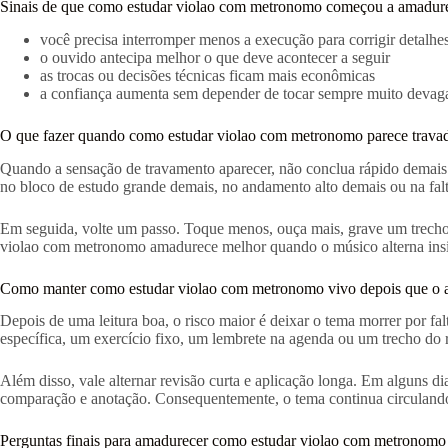
Sinais de que como estudar violao com metronomo começou a amadur
você precisa interromper menos a execução para corrigir detalhe
o ouvido antecipa melhor o que deve acontecer a seguir
as trocas ou decisões técnicas ficam mais econômicas
a confiança aumenta sem depender de tocar sempre muito devag
O que fazer quando como estudar violao com metronomo parece trava
Quando a sensação de travamento aparecer, não conclua rápido demais qu
no bloco de estudo grande demais, no andamento alto demais ou na falta 
Em seguida, volte um passo. Toque menos, ouça mais, grave um trecho 
violao com metronomo amadurece melhor quando o músico alterna insistê
Como manter como estudar violao com metronomo vivo depois que o a
Depois de uma leitura boa, o risco maior é deixar o tema morrer por f
específica, um exercício fixo, um lembrete na agenda ou um trecho do r
Além disso, vale alternar revisão curta e aplicação longa. Em alguns d
comparação e anotação. Consequentemente, o tema continua circulando 
Perguntas finais para amadurecer como estudar violao com metronomo