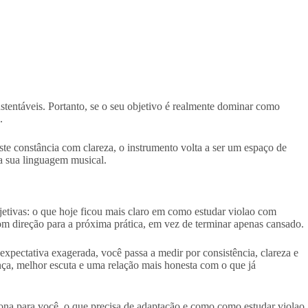
stentáveis. Portanto, se o seu objetivo é realmente dominar como
.
te constância com clareza, o instrumento volta a ser um espaço de
a sua linguagem musical.
bjetivas: o que hoje ficou mais claro em como estudar violao com
om direção para a próxima prática, em vez de terminar apenas cansado.
xpectativa exagerada, você passa a medir por consistência, clareza e
ça, melhor escuta e uma relação mais honesta com o que já
ona para você, o que precisa de adaptação e como como estudar violao