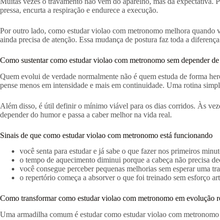
Muitas vezes o travamento não vem do aparelho, mas da expectativa. Po
pressa, encurta a respiração e endurece a execução.
Por outro lado, como estudar violao com metronomo melhora quando você 
ainda precisa de atenção. Essa mudança de postura faz toda a diferença
Como sustentar como estudar violao com metronomo sem depender de 
Quem evolui de verdade normalmente não é quem estuda de forma heroi
pense menos em intensidade e mais em continuidade. Uma rotina simples,
Além disso, é útil definir o mínimo viável para os dias corridos. Às
depender do humor e passa a caber melhor na vida real.
Sinais de que como estudar violao com metronomo está funcionando
você senta para estudar e já sabe o que fazer nos primeiros minu
o tempo de aquecimento diminui porque a cabeça não precisa dec
você consegue perceber pequenas melhorias sem esperar uma tr
o repertório começa a absorver o que foi treinado sem esforço arti
Como transformar como estudar violao com metronomo em evolução rea
Uma armadilha comum é estudar como estudar violao com metronomo ap