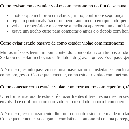
Como revisar como estudar violao com metronomo no fim da semana
anote o que melhorou em clareza, ritmo, conforto e segurança
repita o ponto mais fraco no menor andamento em que tudo per
volte ao repertório e observe se a melhora apareceu numa música
grave um trecho curto para comparar o antes e o depois com hon
Como evitar estudo passivo de como estudar violao com metronomo
Muitos músicos leem um bom conteúdo, concordam com tudo e, ainda assi
Se falou de isolar trecho, isole. Se falou de gravar, grave. Essa passa
Além disso, estudo passivo costuma mascarar uma ansiedade silenciosa
como progresso. Consequentemente, como estudar violao com metronomo 
Como conectar como estudar violao com metronomo com repertório, t
Uma forma madura de estudar é cruzar frentes diferentes na mesma ses
envolvida e confirme com o ouvido se o resultado sonoro ficou coerente
Além disso, esse cruzamento diminui o risco de estudar teoria de um la
Consequentemente, você ganha consistência, autonomia e uma percepç