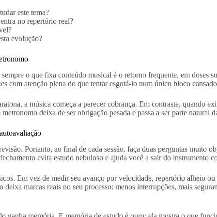
tudar este tema?
tra no repertório real?
vel?
esta evolução?
metronomo
 sempre o que fixa conteúdo musical é o retorno frequente, em doses su
zes com atenção plena do que tentar esgotá-lo num único bloco cansado
ratona, a música começa a parecer cobrança. Em contraste, quando exis
metronomo deixa de ser obrigação pesada e passa a ser parte natural d
autoavaliação
evisão. Portanto, ao final de cada sessão, faça duas perguntas muito o
fechamento evita estudo nebuloso e ajuda você a sair do instrumento c
cos. Em vez de medir seu avanço por velocidade, repertório alheio ou e
deixa marcas reais no seu processo: menos interrupções, mais seguran
do ganha memória. E memória de estudo é ouro: ela mostra o que funci