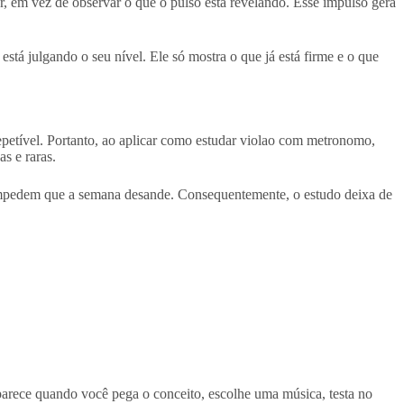
r, em vez de observar o que o pulso está revelando. Esse impulso gera
tá julgando o seu nível. Ele só mostra o que já está firme e o que
etível. Portanto, ao aplicar como estudar violao com metronomo,
s e raras.
e impedem que a semana desande. Consequentemente, o estudo deixa de
rece quando você pega o conceito, escolhe uma música, testa no