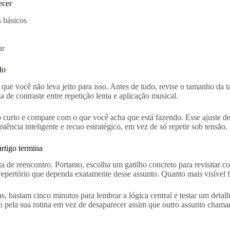
ecer
s básicos
ar
do
e você não leva jeito para isso. Antes de tudo, revise o tamanho da ta
de contraste entre repetição lenta e aplicação musical.
curto e compare com o que você acha que está fazendo. Esse ajuste de 
ncia inteligente e recuo estratégico, em vez de só repetir sob tensão.
rtigo termina
alta de reencontro. Portanto, escolha um gatilho concreto para revisit
epertório que dependa exatamente desse assunto. Quanto mais visível fo
ias, bastam cinco minutos para lembrar a lógica central e testar um de
pela sua rotina em vez de desaparecer assim que outro assunto chamar