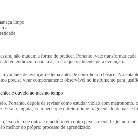
maneça limpo
 real
estidade
m, não mudam a forma de praticar. Portanto, vale transformar cada bloc
gem do entendimento para a ação é o que realmente gera evolução.
: a vontade de avançar de tema antes de consolidar o básico. No enta
precisa virar comportamento observável no instrumento para justifica
écnica e ouvido ao mesmo tempo
são. Portanto, depois de revisar como estudar violao com metronomo, 
. Essa triangulação impede que o treino fique fragmentado demais e fort
do, exercício de outro e repertório em outra gaveta mental. Quando tud
ão melhor do próprio processo de aprendizado.