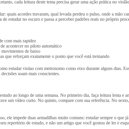
tanto, cada leitura deste tema precisa gerar uma ação prática no violão
lar: quais acordes travaram, qual levada perdeu o pulso, onde a mão c
de estudar no escuro e passa a perceber padrões reais no próprio proc
rde com mais rapidez
de acontecer no piloto automático
 e movimentos de baixo
cas que reforçam exatamente o ponto que você está treinando
r como estudar violao com metronomo como eixo durante alguns dias. Es
as decisões soam mais conscientes.
 estudo ao longo de uma semana. No primeiro dia, faça leitura lenta e a
ave um vídeo curto. No quinto, compare com sua referência. No sexto, 
sso, ele impede duas armadilhas muito comuns: estudar sempre o que já 
u repertório de estudo, e não um artigo que você gostou de ler e esq