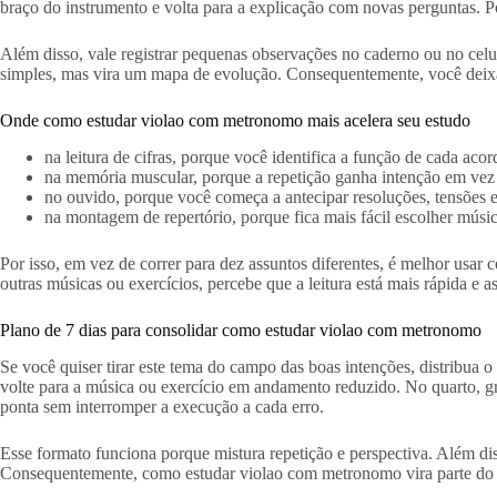
braço do instrumento e volta para a explicação com novas perguntas. Por
Além disso, vale registrar pequenas observações no caderno ou no celu
simples, mas vira um mapa de evolução. Consequentemente, você deixa 
Onde como estudar violao com metronomo mais acelera seu estudo
na leitura de cifras, porque você identifica a função de cada aco
na memória muscular, porque a repetição ganha intenção em vez 
no ouvido, porque você começa a antecipar resoluções, tensões
na montagem de repertório, porque fica mais fácil escolher músi
Por isso, em vez de correr para dez assuntos diferentes, é melhor usa
outras músicas ou exercícios, percebe que a leitura está mais rápida e 
Plano de 7 dias para consolidar como estudar violao com metronomo
Se você quiser tirar este tema do campo das boas intenções, distribua o
volte para a música ou exercício em andamento reduzido. No quarto, gr
ponta sem interromper a execução a cada erro.
Esse formato funciona porque mistura repetição e perspectiva. Além di
Consequentemente, como estudar violao com metronomo vira parte do se