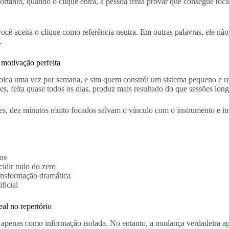
rtanto, quando o clique entra, a pessoa tenta provar que consegue toca
aceita o clique como referência neutra. Em outras palavras, ele não es
.
motivação perfeita
ca uma vez por semana, e sim quem constrói um sistema pequeno e rep
 feita quase todos os dias, produz mais resultado do que sessões longa
 vezes, dez minutos muito focados salvam o vínculo com o instrumento 
tos
idir tudo do zero
ansformação dramática
ficial
l no repertório
enas como informação isolada. No entanto, a mudança verdadeira apa