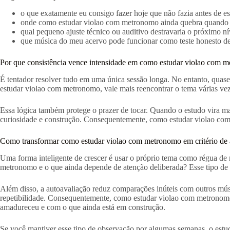
o que exatamente eu consigo fazer hoje que não fazia antes de es
onde como estudar violao com metronomo ainda quebra quando en
qual pequeno ajuste técnico ou auditivo destravaria o próximo ní
que música do meu acervo pode funcionar como teste honesto d
Por que consistência vence intensidade em como estudar violao com 
É tentador resolver tudo em uma única sessão longa. No entanto, quase
estudar violao com metronomo, vale mais reencontrar o tema várias ve
Essa lógica também protege o prazer de tocar. Quando o estudo vira ma
curiosidade e construção. Consequentemente, como estudar violao com 
Como transformar como estudar violao com metronomo em critério de 
Uma forma inteligente de crescer é usar o próprio tema como régua de r
metronomo e o que ainda depende de atenção deliberada? Esse tipo de 
Além disso, a autoavaliação reduz comparações inúteis com outros músi
repetibilidade. Consequentemente, como estudar violao com metronomo 
amadureceu e com o que ainda está em construção.
Se você mantiver esse tipo de observação por algumas semanas, o estu