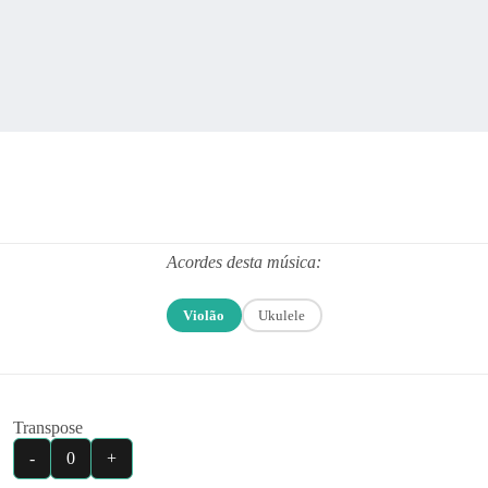
Acordes desta música:
Violão
Ukulele
Transpose
-
0
+