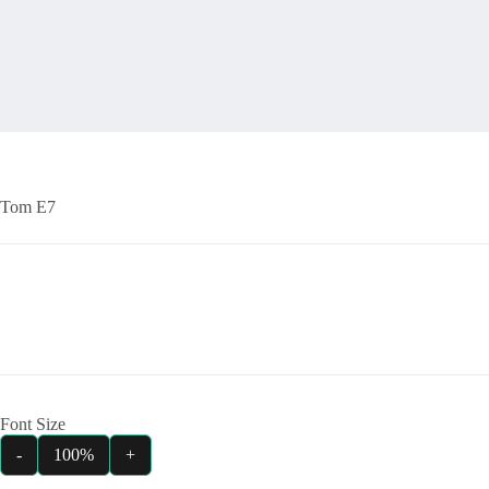
Tom E7
Font Size
-
100%
+