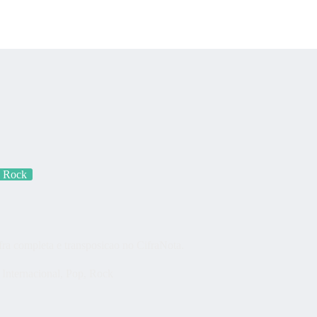
os?
Fração Nota
Nossos vídeos
Blog
Mercador Salim
Acordes
Rock
a completa e transposicao no CifraNota.
Internacional
,
Pop
,
Rock