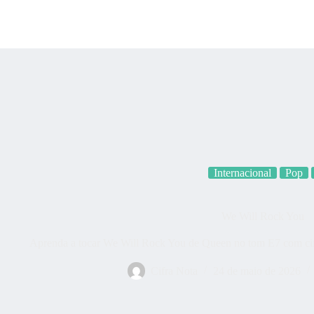
Categorias
Quem som
Internacional
Pop
We Will Rock You
Aprenda a tocar We Will Rock You de Queen no tom E7 com cifr
Cifra Nota
24 de maio de 2026