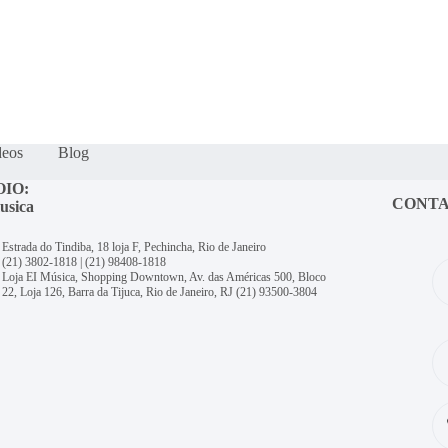
deos
Blog
OIO:
CONT
usica
Estrada do Tindiba, 18 loja F, Pechincha, Rio de Janeiro
(21) 3802-1818
|
(21) 98408-1818
Loja EI Música, Shopping Downtown, Av. das Américas 500, Bloco
22, Loja 126, Barra da Tijuca, Rio de Janeiro, RJ
(21) 93500-3804