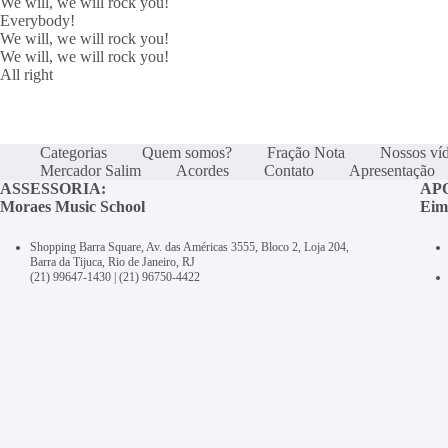
We will, we will rock you!
Everybody!
We will, we will rock you!
We will, we will rock you!
All right
Categorias
Quem somos?
Fração Nota
Nossos ví
Mercador Salim
Acordes
Contato
Apresentação
ASSESSORIA:
AP
Moraes Music School
Eim
Shopping Barra Square, Av. das Américas 3555, Bloco 2, Loja 204,
Barra da Tijuca, Rio de Janeiro, RJ
(21) 99647-1430
|
(21) 96750-4422