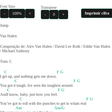
Font Size
Transpose
Imprimir cifra
-
100%
+
-
0
+
Jump
Van Halen
Composição de: Alex Van Halen / David Lee Roth / Eddie Van Halen
/ Michael Anthony
Tom: C
C
F
G
I g
et up, and nothing gets me down.
C
F
G
You got i
t tough. Ive seen the toughest around.
C
F
G
And
I know, baby, just how you feel.
C
F
G
You’ve got t
o roll with the punches to get to whats real
Am
Am/G