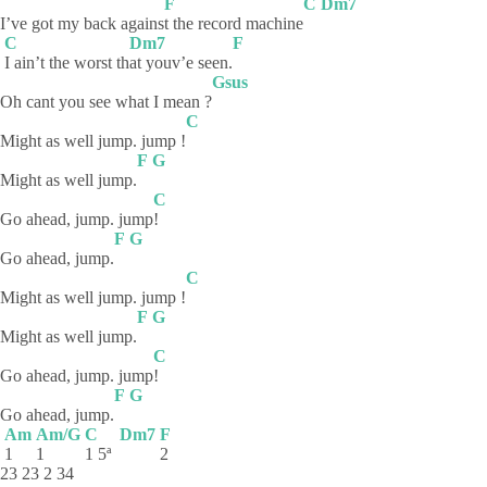
F
C
Dm7
I’ve got my back agains
t the record machine
C
Dm7
F
I ain’t the worst th
at youv’e seen.
Gsus
Oh cant you see what I mean ?
C
Might as well jump. jump !
F
G
Might as well jump.
C
Go ahead, jump. jump
!
F
G
Go ahead, jump.
C
Might as well jump. jump !
F
G
Might as well jump.
C
Go ahead, jump. jump
!
F
G
Go ahead, jump.
Am
Am/G
C
Dm7
F
1
1
1 5ª
2
23 23 2 34