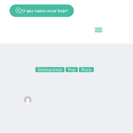
O que vamos tocar hoje?
Internacional
Pop
Rock
Jump
Cifra Nota
4 de janeiro de 2023
Internacional
,
Pop
,
Rock