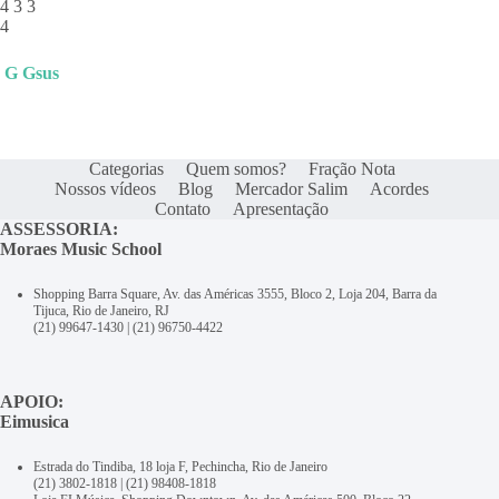
4 3 3
4
G
Gsus
Categorias
Quem somos?
Fração Nota
Nossos vídeos
Blog
Mercador Salim
Acordes
Contato
Apresentação
ASSESSORIA:
Moraes Music School
Shopping Barra Square, Av. das Américas 3555, Bloco 2, Loja 204, Barra da
Tijuca, Rio de Janeiro, RJ
(21) 99647-1430
|
(21) 96750-4422
APOIO:
Eimusica
Estrada do Tindiba, 18 loja F, Pechincha, Rio de Janeiro
(21) 3802-1818
|
(21) 98408-1818