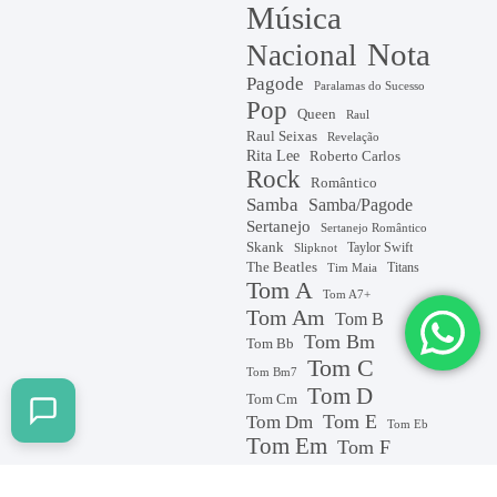
Música
Nota
Nacional
Pagode
Paralamas do Sucesso
Pop
Queen
Raul
Raul Seixas
Revelação
Rita Lee
Roberto Carlos
Rock
Romântico
Samba
Samba/Pagode
Sertanejo
Sertanejo Romântico
Skank
Taylor Swift
Slipknot
The Beatles
Titans
Tim Maia
Tom A
Tom A7+
Tom Am
Tom B
Tom Bm
Tom Bb
Tom C
Tom Bm7
Tom D
Tom Cm
Tom E
Tom Dm
Tom Eb
Tom Em
Tom F
Tom G
tom F#m