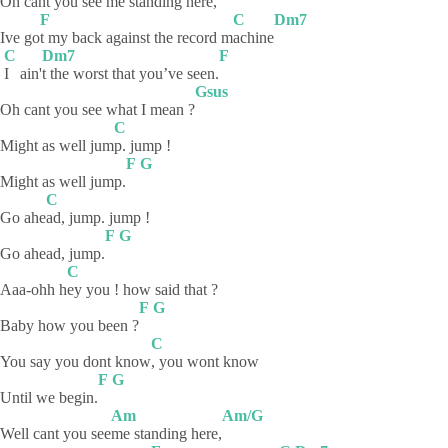
Oh cant y
ou see me standing here,
F
C
Dm7
Ive go
t my back against the record m
achine
C
Dm7
F
I
ain'
t the worst that you’ve seen.
Gsus
Oh cant you see what I mean ?
C
Might as well jum
p. jump !
F
G
Might as well jump.
C
Go ahe
ad, jump. jump !
F
G
Go ahead, jump.
C
Aaa-ohh h
ey you ! how said that ?
F
G
Baby how you been ?
C
You say you dont know
, you wont know
F
G
Until we begin.
Am
Am/G
Well cant you see
me standing here,