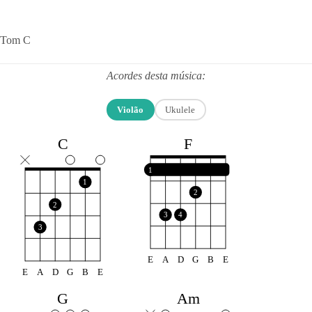
Tom C
Acordes desta música:
Violão
Ukulele
F
C
1
1
2
2
3
4
3
E
A
D
G
B
E
E
A
D
G
B
E
G
Am