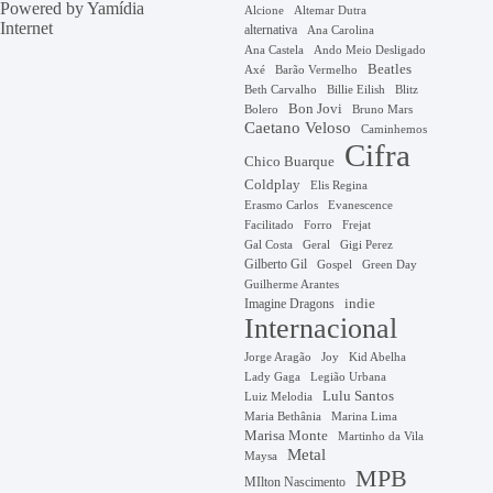
Powered by
Yamídia
Alcione
Altemar Dutra
Internet
alternativa
Ana Carolina
Ana Castela
Ando Meio Desligado
Beatles
Axé
Barão Vermelho
Beth Carvalho
Billie Eilish
Blitz
Bon Jovi
Bruno Mars
Bolero
Caetano Veloso
Caminhemos
Cifra
Chico Buarque
Coldplay
Elis Regina
Erasmo Carlos
Evanescence
Facilitado
Forro
Frejat
Gal Costa
Geral
Gigi Perez
Gilberto Gil
Gospel
Green Day
Guilherme Arantes
Imagine Dragons
indie
Internacional
Jorge Aragão
Kid Abelha
Joy
Lady Gaga
Legião Urbana
Lulu Santos
Luiz Melodia
Marina Lima
Maria Bethânia
Marisa Monte
Martinho da Vila
Metal
Maysa
MPB
MIlton Nascimento