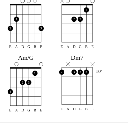
1
1
2
3
2
3
E
A
D
G
B
E
E
A
D
G
B
E
Am/G
Dm7
10ª
2
3
3
3
1
2
3
4
E
A
D
G
B
E
E
A
D
G
B
E