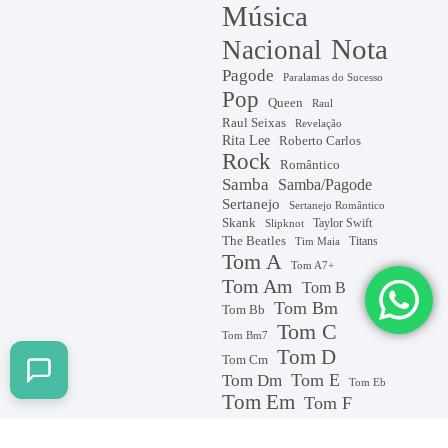
Música
Nota
Nacional
Pagode
Paralamas do Sucesso
Pop
Queen
Raul
Raul Seixas
Revelação
Rita Lee
Roberto Carlos
Rock
Romântico
Samba
Samba/Pagode
Sertanejo
Sertanejo Romântico
Skank
Taylor Swift
Slipknot
The Beatles
Titans
Tim Maia
Tom A
Tom A7+
Tom Am
Tom B
Tom Bm
Tom Bb
Tom C
Tom Bm7
Tom D
Tom Cm
Tom E
Tom Dm
Tom Eb
Tom Em
Tom F
Tom G
tom F#m