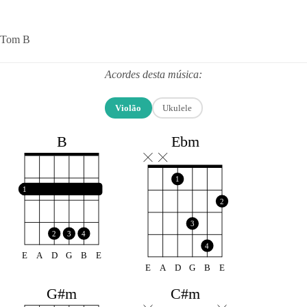
Tom B
Acordes desta música:
Violão
Ukulele
B
Ebm
1
1
2
3
2
3
4
4
E
A
D
G
B
E
E
A
D
G
B
E
C#m
G#m