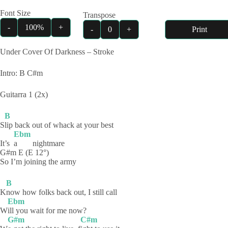
Font Size
Transpose
-
100%
+
-
0
+
Print
Under Cover Of Darkness – Stroke
Intro: B C#m
Guitarra 1 (2x)
B
S
lip back out of whack at your best
Ebm
It’s
a
nightmare
G#m E (E 12°)
So I’m joining the army
B
K
now how folks back out, I still call
Ebm
W
ill you wait for me now?
G#m
C#m