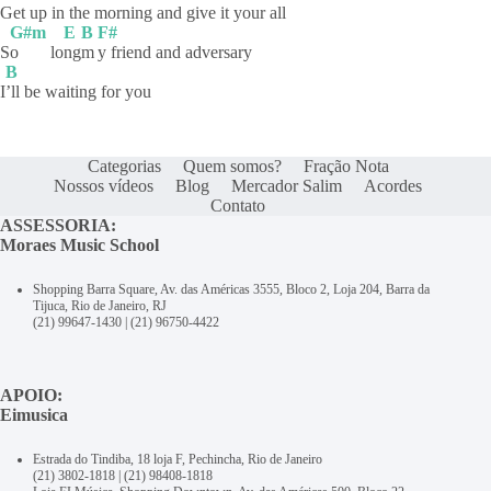
G
et
up in the morning and give it your all
G#m
E
B
F#
S
o
lo
ng
m
y friend and adversary
B
I
’ll be waiting for you
Categorias
Quem somos?
Fração Nota
Nossos vídeos
Blog
Mercador Salim
Acordes
Contato
ASSESSORIA:
Moraes Music School
Shopping Barra Square, Av. das Américas 3555, Bloco 2, Loja 204, Barra da
Tijuca, Rio de Janeiro, RJ
(21) 99647-1430
|
(21) 96750-4422
APOIO:
Eimusica
Estrada do Tindiba, 18 loja F, Pechincha, Rio de Janeiro
(21) 3802-1818
|
(21) 98408-1818