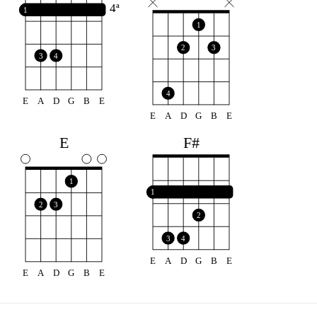
4ª
1
1
2
3
3
4
4
E
A
D
G
B
E
E
A
D
G
B
E
F#
E
1
1
2
3
2
3
4
E
A
D
G
B
E
E
A
D
G
B
E