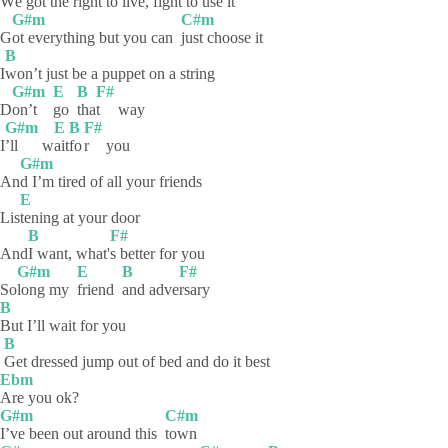
W
e got the right to live, f
ight to use it
G#m
C#m
G
ot everything but you can
just choose it
B
I
won’t just be a puppet on a string
G#m
E
B
F#
D
on’t
go
tha
t
way
G#m
E
B
F#
I
’ll
w
ait
fo
r
you
G#m
An
d I’m tired of all your friends
E
Lis
tening at your door
B
F#
And
I want, what'
s better for you
G#m
E
B
F#
So
long my
friend
and
adve
rsary
B
But I’ll wait for you
B
Get dressed jump out of bed and do it best
Ebm
Are you ok?
G#m
C#m
I’ve been out around this
town