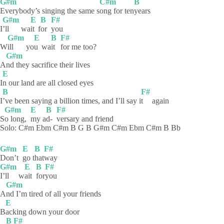
G#m
C#m
B
Everybody’s singing the same s
ong for ten
years
G#m
E
B
F#
I
’ll
wa
it
f
or
you
G#m
E
B
F#
W
ill
yo
u
wa
it
for me too?
G#m
A
nd they sacrifice their lives
E
I
n our land are all closed eyes
B
F#
I
’ve been saying a billion times, and I’ll say i
t
again
G#m
E
B
F#
S
o long,
my
a
d-
versary and friend
Solo: C#m Ebm C#m B G B G#m C#m Ebm C#m B Bb
G#m
E
B
F#
Don’t
go
t
hat
way
G#m
E
B
F#
I’ll
w
ait
for
you
G#m
A
nd I’m tired of all your friends
E
B
acking down your door
B
F#