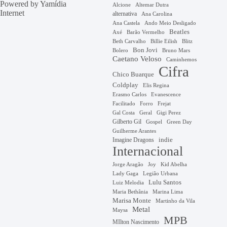
Powered by
Yamídia
Alcione
Altemar Dutra
Internet
alternativa
Ana Carolina
Ana Castela
Ando Meio Desligado
Beatles
Axé
Barão Vermelho
Beth Carvalho
Billie Eilish
Blitz
Bon Jovi
Bruno Mars
Bolero
Caetano Veloso
Caminhemos
Cifra
Chico Buarque
Coldplay
Elis Regina
Erasmo Carlos
Evanescence
Facilitado
Forro
Frejat
Gal Costa
Geral
Gigi Perez
Gilberto Gil
Gospel
Green Day
Guilherme Arantes
Imagine Dragons
indie
Internacional
Jorge Aragão
Kid Abelha
Joy
Lady Gaga
Legião Urbana
Lulu Santos
Luiz Melodia
Marina Lima
Maria Bethânia
Marisa Monte
Martinho da Vila
Metal
Maysa
MPB
MIlton Nascimento