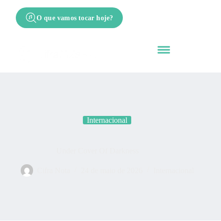
O que vamos tocar hoje?
Internacional
Under Cover Of Darkness
Cifra Nota
24 de maio de 2026
Internacional