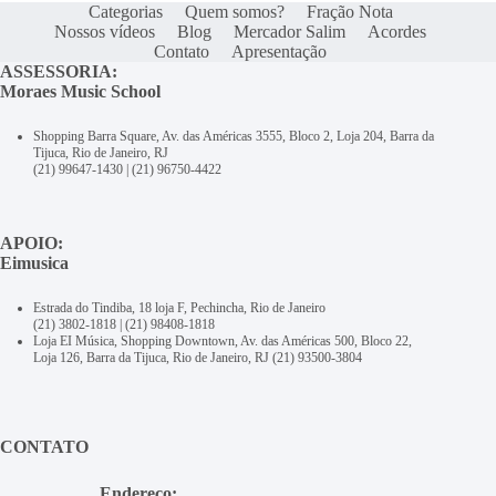
Categorias
Quem somos?
Fração Nota
Nossos vídeos
Blog
Mercador Salim
Acordes
Contato
Apresentação
ASSESSORIA:
Moraes Music School
Shopping Barra Square, Av. das Américas 3555, Bloco 2, Loja 204, Barra da
Tijuca, Rio de Janeiro, RJ
(21) 99647-1430
|
(21) 96750-4422
APOIO:
Eimusica
Estrada do Tindiba, 18 loja F, Pechincha, Rio de Janeiro
(21) 3802-1818
|
(21) 98408-1818
Loja EI Música, Shopping Downtown, Av. das Américas 500, Bloco 22,
Loja 126, Barra da Tijuca, Rio de Janeiro, RJ
(21) 93500-3804
CONTATO
Endereço: