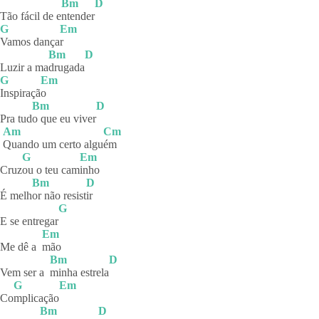
Bm
D
Tão fácil de e
ntender
G
Em
Vamos
dança
r
Bm
D
Luzir a ma
drugada
G
Em
Inspiraçã
o
Bm
D
Pra tud
o que eu viver
Am
Cm
Quando um certo algu
ém
G
Em
Cruz
ou o teu cam
inho
Bm
D
É melh
or não resist
ir
G
E se entregar
Em
Me dê a
mão
Bm
D
Vem ser a
minha
estrela
G
Em
Co
mplicação
Bm
D