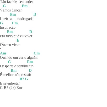
Tão fácil
de
entender
G
Em
V
amos
dançar
Bm
D
Luzir
a
madrugada
G
Em
Inspiraç
ão
Bm
D
Pra t
udo que eu viv
er
E
Que eu viv
er
:
Am
Cm
Quando um certo algu
ém
G
Em
Desp
erta o sentim
ento
Bm
D
É melh
or não resist
ir
B7
G
E se entregar
G B7 (2x) Em