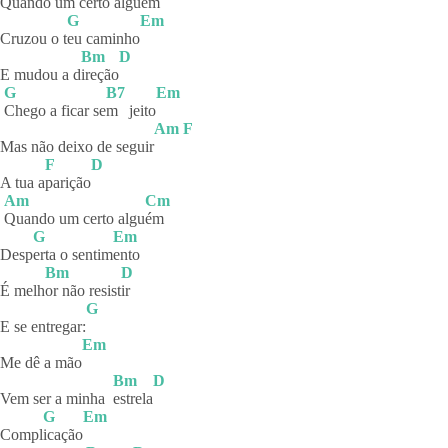
Qu
ando um certo alguém
G
Em
Cruzou o t
eu
caminho
Bm
D
E mudou a d
ireção
G
B7
Em
Chego a ficar se
m
jeito
Am
F
Mas não deixo de seguir
F
D
A tua a
parição
Am
Cm
Quando um certo algu
ém
G
Em
Desp
erta o sentim
ento
Bm
D
É melh
or não resist
ir
G
E se entregar:
Em
Me dê a mão
Bm
D
Vem ser a minha
estrela
G
Em
Compl
icação