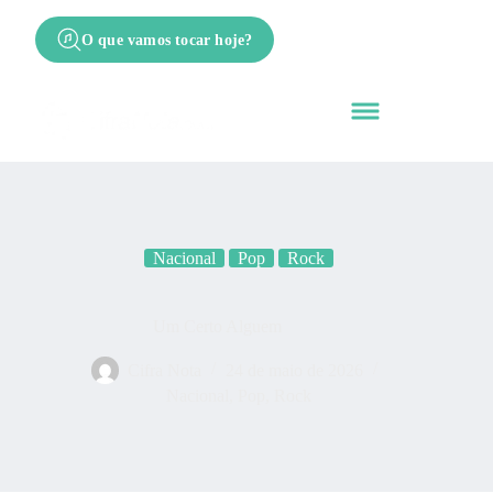
O que vamos tocar hoje?
Nacional
Pop
Rock
Um Certo Alguem
Cifra Nota
24 de maio de 2026
Nacional
,
Pop
,
Rock