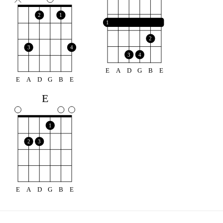
2
1
1
2
3
4
3
4
E
A
D
G
B
E
E
A
D
G
B
E
E
1
2
3
E
A
D
G
B
E