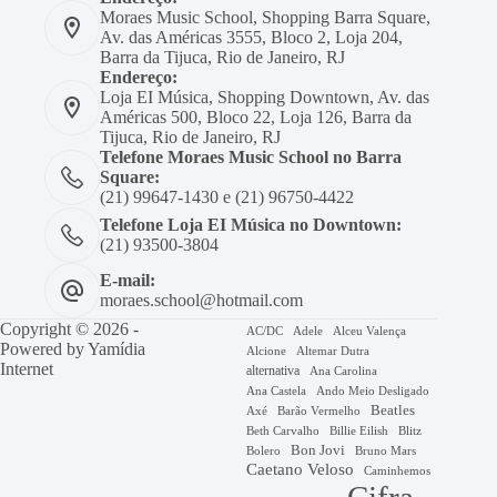
Moraes Music School, Shopping Barra Square,
Av. das Américas 3555, Bloco 2, Loja 204,
Barra da Tijuca, Rio de Janeiro, RJ
Endereço:
Loja EI Música, Shopping Downtown, Av. das
Américas 500, Bloco 22, Loja 126, Barra da
Tijuca, Rio de Janeiro, RJ
Telefone Moraes Music School no Barra
Square:
(21) 99647-1430 e (21) 96750-4422
Telefone Loja EI Música no Downtown:
(21) 93500-3804
E-mail:
moraes.school@hotmail.com
Copyright © 2026 -
AC/DC
Adele
Alceu Valença
Powered by
Yamídia
Alcione
Altemar Dutra
Internet
alternativa
Ana Carolina
Ana Castela
Ando Meio Desligado
Beatles
Axé
Barão Vermelho
Beth Carvalho
Billie Eilish
Blitz
Bon Jovi
Bruno Mars
Bolero
Caetano Veloso
Caminhemos