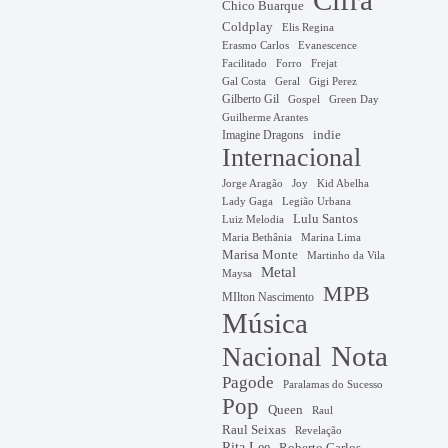
Cifra
Chico Buarque
Coldplay
Elis Regina
Erasmo Carlos
Evanescence
Facilitado
Forro
Frejat
Gal Costa
Geral
Gigi Perez
Gilberto Gil
Gospel
Green Day
Guilherme Arantes
Imagine Dragons
indie
Internacional
Jorge Aragão
Kid Abelha
Joy
Lady Gaga
Legião Urbana
Lulu Santos
Luiz Melodia
Marina Lima
Maria Bethânia
Marisa Monte
Martinho da Vila
Metal
Maysa
MPB
MIlton Nascimento
Música
Nota
Nacional
Pagode
Paralamas do Sucesso
Pop
Queen
Raul
Raul Seixas
Revelação
Rita Lee
Roberto Carlos