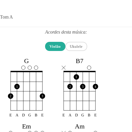
Tom A
Acordes desta música:
Violão
Ukulele
G
B7
1
1
2
3
4
2
3
E
A
D
G
B
E
E
A
D
G
B
E
Em
Am