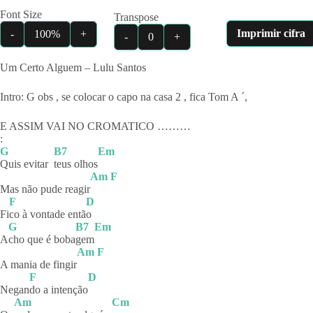
Font Size
Transpose
Imprimir cifra
-
100%
+
-
0
+
Um Certo Alguem – Lulu Santos
Intro: G obs , se colocar o capo na casa 2 , fica Tom A ´,
E ASSIM VAI NO CROMATICO ………
:
G
B7
Em
Quis evitar
teus
olhos
Am
F
Mas não pude reagir
F
D
Fi
co à vontade entã
o
G
B7
Em
A
cho que é boba
gem
Am
F
A mania de fingir
F
D
Negan
do a intenção
Am
Cm