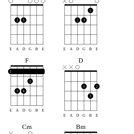
1
2
3
2
3
E
A
D
G
B
E
E
A
D
G
B
E
F
D
1
2
1
2
3
4
3
E
A
D
G
B
E
E
A
D
G
B
E
Bm
Cm