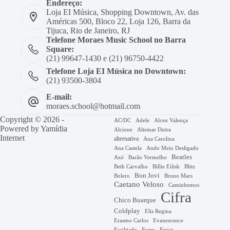
Endereço:
Loja EI Música, Shopping Downtown, Av. das
Américas 500, Bloco 22, Loja 126, Barra da
Tijuca, Rio de Janeiro, RJ
Telefone Moraes Music School no Barra
Square:
(21) 99647-1430 e (21) 96750-4422
Telefone Loja EI Música no Downtown:
(21) 93500-3804
E-mail:
moraes.school@hotmail.com
Copyright © 2026 -
AC/DC
Adele
Alceu Valença
Powered by
Yamídia
Alcione
Altemar Dutra
Internet
alternativa
Ana Carolina
Ana Castela
Ando Meio Desligado
Beatles
Axé
Barão Vermelho
Beth Carvalho
Billie Eilish
Blitz
Bon Jovi
Bruno Mars
Bolero
Caetano Veloso
Caminhemos
Cifra
Chico Buarque
Coldplay
Elis Regina
Erasmo Carlos
Evanescence
Facilitado
Forro
Frejat