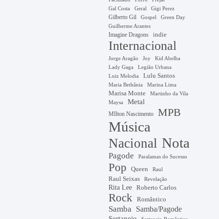
Gal Costa
Geral
Gigi Perez
Gilberto Gil
Gospel
Green Day
Guilherme Arantes
Imagine Dragons
indie
Internacional
Jorge Aragão
Kid Abelha
Joy
Lady Gaga
Legião Urbana
Lulu Santos
Luiz Melodia
Marina Lima
Maria Bethânia
Marisa Monte
Martinho da Vila
Metal
Maysa
MPB
MIlton Nascimento
Música
Nota
Nacional
Pagode
Paralamas do Sucesso
Pop
Queen
Raul
Raul Seixas
Revelação
Rita Lee
Roberto Carlos
Rock
Romântico
Samba
Samba/Pagode
Sertanejo