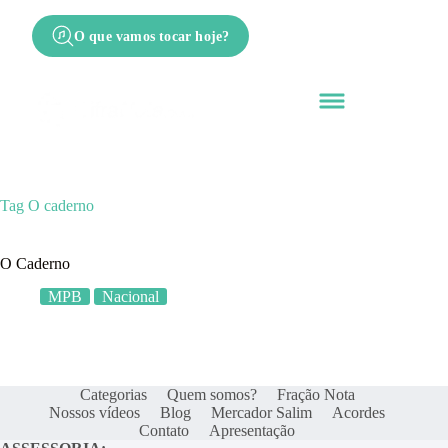
O que vamos tocar hoje?
Tag
O caderno
O Caderno
MPB
Nacional
Categorias
Quem somos?
Fração Nota
Nossos vídeos
Blog
Mercador Salim
Acordes
Contato
Apresentação