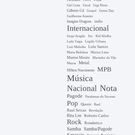
Gal Costa
Geral
Gigi Perez
Gilberto Gil
Gospel
Green Day
Guilherme Arantes
Imagine Dragons
indie
Internacional
Jorge Aragão
Kid Abelha
Joy
Lady Gaga
Legião Urbana
Lulu Santos
Luiz Melodia
Marina Lima
Maria Bethânia
Marisa Monte
Martinho da Vila
Metal
Maysa
MPB
MIlton Nascimento
Música
Nota
Nacional
Pagode
Paralamas do Sucesso
Pop
Queen
Raul
Raul Seixas
Revelação
Rita Lee
Roberto Carlos
Rock
Romântico
Samba
Samba/Pagode
Sertanejo