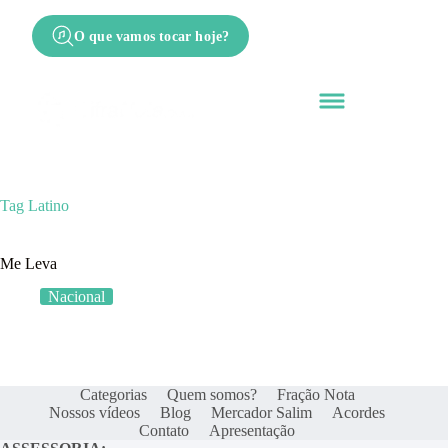
O que vamos tocar hoje?
Tag
Latino
Me Leva
Nacional
Categorias
Quem somos?
Fração Nota
Nossos vídeos
Blog
Mercador Salim
Acordes
Contato
Apresentação