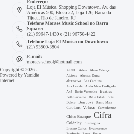
Endereço:
Loja EI Música, Shopping Downtown, Av. das
Américas 500, Bloco 22, Loja 126, Barra da
Tijuca, Rio de Janeiro, RJ
Telefone Moraes Music School no Barra
Square:
(21) 99647-1430 e (21) 96750-4422
Telefone Loja EI Música no Downtown:
(21) 93500-3804
E-mail:
moraes.school@hotmail.com
Copyright © 2026 -
AC/DC
Adele
Alceu Valença
Powered by
Yamídia
Alcione
Altemar Dutra
Internet
alternativa
Ana Carolina
Ana Castela
Ando Meio Desligado
Beatles
Axé
Barão Vermelho
Beth Carvalho
Billie Eilish
Blitz
Bon Jovi
Bruno Mars
Bolero
Caetano Veloso
Caminhemos
Cifra
Chico Buarque
Coldplay
Elis Regina
Erasmo Carlos
Evanescence
Facilitado
Forro
Frejat