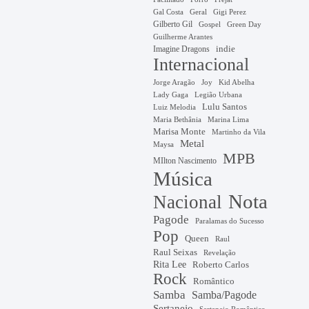
Gal Costa
Geral
Gigi Perez
Gilberto Gil
Gospel
Green Day
Guilherme Arantes
Imagine Dragons
indie
Internacional
Jorge Aragão
Kid Abelha
Joy
Lady Gaga
Legião Urbana
Lulu Santos
Luiz Melodia
Marina Lima
Maria Bethânia
Marisa Monte
Martinho da Vila
Metal
Maysa
MPB
MIlton Nascimento
Música
Nota
Nacional
Pagode
Paralamas do Sucesso
Pop
Queen
Raul
Raul Seixas
Revelação
Rita Lee
Roberto Carlos
Rock
Romântico
Samba
Samba/Pagode
Sertanejo