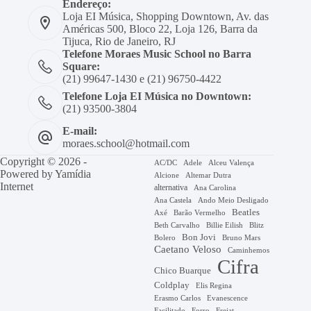
Endereço:
Loja EI Música, Shopping Downtown, Av. das
Américas 500, Bloco 22, Loja 126, Barra da
Tijuca, Rio de Janeiro, RJ
Telefone Moraes Music School no Barra
Square:
(21) 99647-1430 e (21) 96750-4422
Telefone Loja EI Música no Downtown:
(21) 93500-3804
E-mail:
moraes.school@hotmail.com
Copyright © 2026 -
AC/DC
Adele
Alceu Valença
Powered by
Yamídia
Alcione
Altemar Dutra
Internet
alternativa
Ana Carolina
Ana Castela
Ando Meio Desligado
Beatles
Axé
Barão Vermelho
Beth Carvalho
Billie Eilish
Blitz
Bon Jovi
Bruno Mars
Bolero
Caetano Veloso
Caminhemos
Cifra
Chico Buarque
Coldplay
Elis Regina
Erasmo Carlos
Evanescence
Facilitado
Forro
Frejat