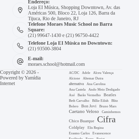
Endereço:
Loja EI Música, Shopping Downtown, Av. das
Américas 500, Bloco 22, Loja 126, Barra da
Tijuca, Rio de Janeiro, RJ
Telefone Moraes Music School no Barra
Square:
(21) 99647-1430 e (21) 96750-4422
Telefone Loja EI Música no Downtown:
(21) 93500-3804
E-mail:
moraes.school@hotmail.com
Copyright © 2026 -
AC/DC
Adele
Alceu Valença
Powered by
Yamídia
Alcione
Altemar Dutra
Internet
alternativa
Ana Carolina
Ana Castela
Ando Meio Desligado
Beatles
Axé
Barão Vermelho
Beth Carvalho
Billie Eilish
Blitz
Bon Jovi
Bruno Mars
Bolero
Caetano Veloso
Caminhemos
Cifra
Chico Buarque
Coldplay
Elis Regina
Erasmo Carlos
Evanescence
Facilitado
Forro
Frejat