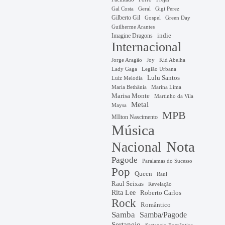
Gal Costa
Geral
Gigi Perez
Gilberto Gil
Gospel
Green Day
Guilherme Arantes
Imagine Dragons
indie
Internacional
Jorge Aragão
Kid Abelha
Joy
Lady Gaga
Legião Urbana
Lulu Santos
Luiz Melodia
Marina Lima
Maria Bethânia
Marisa Monte
Martinho da Vila
Metal
Maysa
MPB
MIlton Nascimento
Música
Nota
Nacional
Pagode
Paralamas do Sucesso
Pop
Queen
Raul
Raul Seixas
Revelação
Rita Lee
Roberto Carlos
Rock
Romântico
Samba
Samba/Pagode
Sertanejo