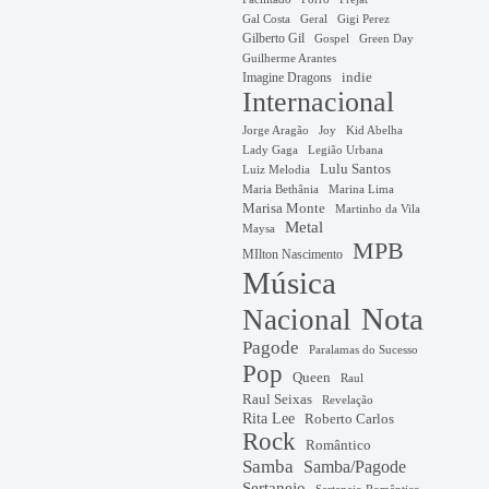
Gal Costa
Geral
Gigi Perez
Gilberto Gil
Gospel
Green Day
Guilherme Arantes
Imagine Dragons
indie
Internacional
Jorge Aragão
Kid Abelha
Joy
Lady Gaga
Legião Urbana
Lulu Santos
Luiz Melodia
Marina Lima
Maria Bethânia
Marisa Monte
Martinho da Vila
Metal
Maysa
MPB
MIlton Nascimento
Música
Nota
Nacional
Pagode
Paralamas do Sucesso
Pop
Queen
Raul
Raul Seixas
Revelação
Rita Lee
Roberto Carlos
Rock
Romântico
Samba
Samba/Pagode
Sertanejo