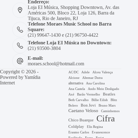
Endereço:
Loja EI Música, Shopping Downtown, Av. das
Américas 500, Bloco 22, Loja 126, Barra da
Tijuca, Rio de Janeiro, RJ
Telefone Moraes Music School no Barra
Square:
(21) 99647-1430 e (21) 96750-4422
Telefone Loja EI Música no Downtown:
(21) 93500-3804
E-mail:
moraes.school@hotmail.com
Copyright © 2026 -
AC/DC
Adele
Alceu Valença
Powered by
Yamídia
Alcione
Altemar Dutra
Internet
alternativa
Ana Carolina
Ana Castela
Ando Meio Desligado
Beatles
Axé
Barão Vermelho
Beth Carvalho
Billie Eilish
Blitz
Bon Jovi
Bruno Mars
Bolero
Caetano Veloso
Caminhemos
Cifra
Chico Buarque
Coldplay
Elis Regina
Erasmo Carlos
Evanescence
Facilitado
Forro
Frejat