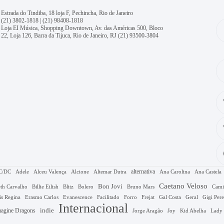
Estrada do Tindiba, 18 loja F, Pechincha, Rio de Janeiro
(21) 3802-1818
|
(21) 98408-1818
Loja EI Música, Shopping Downtown, Av. das Américas 500, Bloco
22, Loja 126, Barra da Tijuca, Rio de Janeiro, RJ
(21) 93500-3804
alternativa
C/DC
Adele
Alceu Valença
Alcione
Altemar Dutra
Ana Carolina
Ana Castela
Caetano Veloso
Bon Jovi
Bruno Mars
th Carvalho
Billie Eilish
Blitz
Bolero
Cami
Gal Costa
is Regina
Erasmo Carlos
Evanescence
Facilitado
Forro
Frejat
Geral
Gigi Pere
Internacional
agine Dragons
indie
Jorge Aragão
Kid Abelha
Joy
Lady