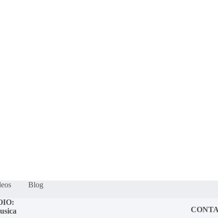
s
Quem somos?
Fração Nota
Nossos vídeos
Blog
Mercador S
deos
Blog
OIO:
CONT
usica