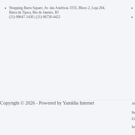
Shopping Barra Square, Av. das Américas 3555, Bloco 2, Loja 204,
Barra da Tijuca, Rio de Janeiro, RJ
(21) 99647-1430
|
(21) 96750-4422
Copyright © 2026 - Powered by
Yamídia Internet
A
Be
El
Im