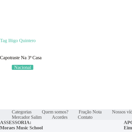
Categoria
Tag
Iñigo Quintero
Capotraste Na 3ª Casa
Nacional
Categorias
Quem somos?
Fração Nota
Nossos ví
Mercador Salim
Acordes
Contato
ASSESSORIA:
AP
Moraes Music School
Eim