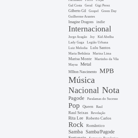
Gal Costa
Geral
Gigi Perez
Gilberto Gil
Gospel
Green Day
Guilherme Arantes
Imagine Dragons
indie
Internacional
Jorge Aragão
Kid Abelha
Joy
Lady Gaga
Legião Urbana
Lulu Santos
Luiz Melodia
Marina Lima
Maria Bethânia
Marisa Monte
Martinho da Vila
Metal
Maysa
MPB
MIlton Nascimento
Música
Nota
Nacional
Pagode
Paralamas do Sucesso
Pop
Queen
Raul
Raul Seixas
Revelação
Rita Lee
Roberto Carlos
Rock
Romântico
Samba
Samba/Pagode
Sertanejo