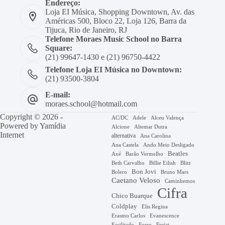
Endereço:
Loja EI Música, Shopping Downtown, Av. das
Américas 500, Bloco 22, Loja 126, Barra da
Tijuca, Rio de Janeiro, RJ
Telefone Moraes Music School no Barra
Square:
(21) 99647-1430 e (21) 96750-4422
Telefone Loja EI Música no Downtown:
(21) 93500-3804
E-mail:
moraes.school@hotmail.com
Copyright © 2026 -
AC/DC
Adele
Alceu Valença
Powered by
Yamídia
Alcione
Altemar Dutra
Internet
alternativa
Ana Carolina
Ana Castela
Ando Meio Desligado
Beatles
Axé
Barão Vermelho
Beth Carvalho
Billie Eilish
Blitz
Bon Jovi
Bruno Mars
Bolero
Caetano Veloso
Caminhemos
Cifra
Chico Buarque
Coldplay
Elis Regina
Erasmo Carlos
Evanescence
Facilitado
Forro
Frejat