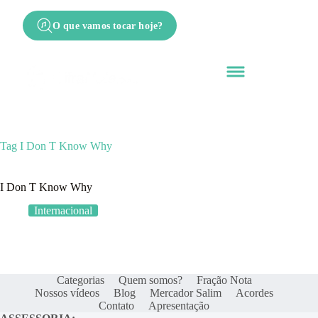
O que vamos tocar hoje?
Tag
I Don T Know Why
I Don T Know Why
Internacional
Categorias
Quem somos?
Fração Nota
Nossos vídeos
Blog
Mercador Salim
Acordes
Contato
Apresentação