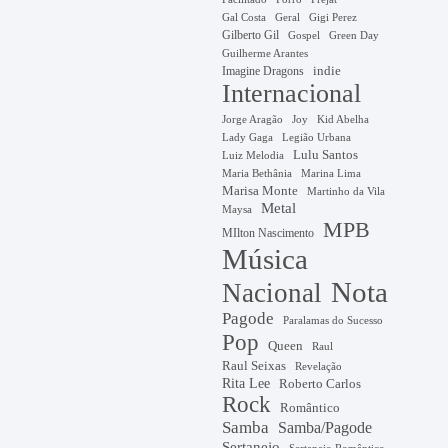
Gal Costa
Geral
Gigi Perez
Gilberto Gil
Gospel
Green Day
Guilherme Arantes
Imagine Dragons
indie
Internacional
Jorge Aragão
Kid Abelha
Joy
Lady Gaga
Legião Urbana
Lulu Santos
Luiz Melodia
Marina Lima
Maria Bethânia
Marisa Monte
Martinho da Vila
Metal
Maysa
MPB
MIlton Nascimento
Música
Nota
Nacional
Pagode
Paralamas do Sucesso
Pop
Queen
Raul
Raul Seixas
Revelação
Rita Lee
Roberto Carlos
Rock
Romântico
Samba
Samba/Pagode
Sertanejo