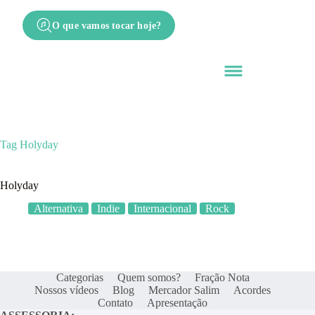
O que vamos tocar hoje?
Tag
Holyday
Holyday
Alternativa
Indie
Internacional
Rock
Categorias
Quem somos?
Fração Nota
Nossos vídeos
Blog
Mercador Salim
Acordes
Contato
Apresentação