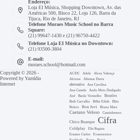
Endereço:
Loja EI Música, Shopping Downtown, Av. das
Américas 500, Bloco 22, Loja 126, Barra da
Tijuca, Rio de Janeiro, RJ
Telefone Moraes Music School no Barra
Square:
(21) 99647-1430 e (21) 96750-4422
Telefone Loja EI Música no Downtown:
(21) 93500-3804
E-mail:
moraes.school@hotmail.com
Copyright © 2026 -
AC/DC
Adele
Alceu Valença
Powered by
Yamídia
Alcione
Altemar Dutra
Internet
alternativa
Ana Carolina
Ana Castela
Ando Meio Desligado
Beatles
Axé
Barão Vermelho
Beth Carvalho
Billie Eilish
Blitz
Bon Jovi
Bruno Mars
Bolero
Caetano Veloso
Caminhemos
Cifra
Chico Buarque
Coldplay
Elis Regina
Erasmo Carlos
Evanescence
Facilitado
Forro
Frejat