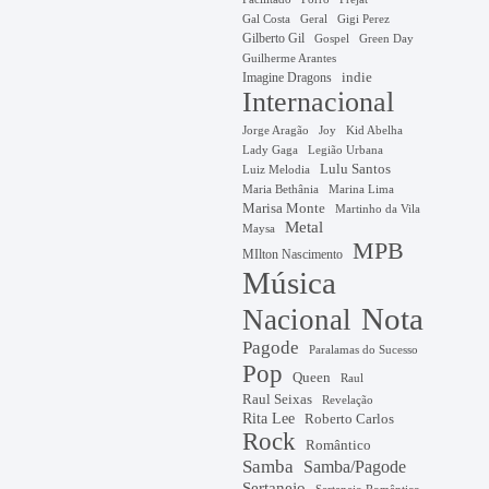
Gal Costa
Geral
Gigi Perez
Gilberto Gil
Gospel
Green Day
Guilherme Arantes
Imagine Dragons
indie
Internacional
Jorge Aragão
Kid Abelha
Joy
Lady Gaga
Legião Urbana
Lulu Santos
Luiz Melodia
Marina Lima
Maria Bethânia
Marisa Monte
Martinho da Vila
Metal
Maysa
MPB
MIlton Nascimento
Música
Nota
Nacional
Pagode
Paralamas do Sucesso
Pop
Queen
Raul
Raul Seixas
Revelação
Rita Lee
Roberto Carlos
Rock
Romântico
Samba
Samba/Pagode
Sertanejo