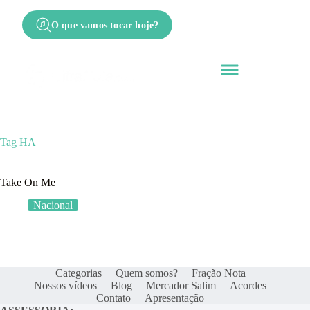
O que vamos tocar hoje?
Tag
HA
Take On Me
Nacional
Categorias
Quem somos?
Fração Nota
Nossos vídeos
Blog
Mercador Salim
Acordes
Contato
Apresentação