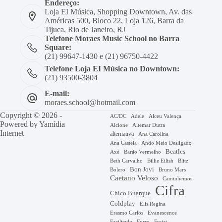
Endereço:
Loja EI Música, Shopping Downtown, Av. das
Américas 500, Bloco 22, Loja 126, Barra da
Tijuca, Rio de Janeiro, RJ
Telefone Moraes Music School no Barra
Square:
(21) 99647-1430 e (21) 96750-4422
Telefone Loja EI Música no Downtown:
(21) 93500-3804
E-mail:
moraes.school@hotmail.com
Copyright © 2026 -
AC/DC
Adele
Alceu Valença
Powered by
Yamídia
Alcione
Altemar Dutra
Internet
alternativa
Ana Carolina
Ana Castela
Ando Meio Desligado
Beatles
Axé
Barão Vermelho
Beth Carvalho
Billie Eilish
Blitz
Bon Jovi
Bruno Mars
Bolero
Caetano Veloso
Caminhemos
Cifra
Chico Buarque
Coldplay
Elis Regina
Erasmo Carlos
Evanescence
Facilitado
Forro
Frejat