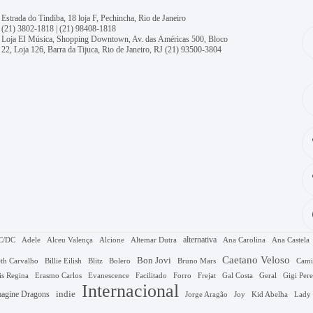
Estrada do Tindiba, 18 loja F, Pechincha, Rio de Janeiro
(21) 3802-1818
|
(21) 98408-1818
Loja EI Música, Shopping Downtown, Av. das Américas 500, Bloco
22, Loja 126, Barra da Tijuca, Rio de Janeiro, RJ
(21) 93500-3804
alternativa
C/DC
Adele
Alceu Valença
Alcione
Altemar Dutra
Ana Carolina
Ana Castela
Caetano Veloso
Bon Jovi
Bruno Mars
th Carvalho
Billie Eilish
Blitz
Bolero
Cami
Gal Costa
is Regina
Erasmo Carlos
Evanescence
Facilitado
Forro
Frejat
Geral
Gigi Pere
Internacional
agine Dragons
indie
Jorge Aragão
Kid Abelha
Joy
Lady