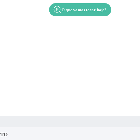
O que vamos tocar hoje?
alim
Acordes
Contato
ATO