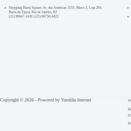
Shopping Barra Square, Av. das Américas 3555, Bloco 2, Loja 204,
Barra da Tijuca, Rio de Janeiro, RJ
(21) 99647-1430
|
(21) 96750-4422
Copyright © 2026 - Powered by
Yamídia Internet
A
Be
El
Im