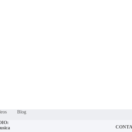
s
Quem somos?
Fração Nota
Nossos vídeos
Blog
Mercador S
deos
Blog
OIO:
CONT
usica