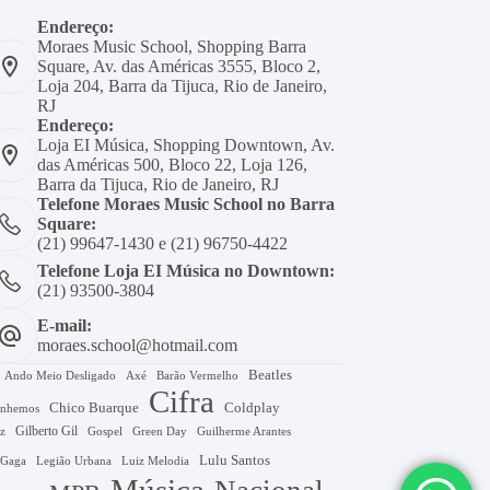
Endereço:
Moraes Music School, Shopping Barra
Square, Av. das Américas 3555, Bloco 2,
Loja 204, Barra da Tijuca, Rio de Janeiro,
RJ
Endereço:
Loja EI Música, Shopping Downtown, Av.
das Américas 500, Bloco 22, Loja 126,
Barra da Tijuca, Rio de Janeiro, RJ
Telefone Moraes Music School no Barra
Square:
(21) 99647-1430 e (21) 96750-4422
Telefone Loja EI Música no Downtown:
(21) 93500-3804
E-mail:
moraes.school@hotmail.com
Beatles
Axé
Barão Vermelho
Ando Meio Desligado
Cifra
Chico Buarque
Coldplay
nhemos
Gilberto Gil
Gospel
Green Day
z
Guilherme Arantes
Lulu Santos
 Gaga
Legião Urbana
Luiz Melodia