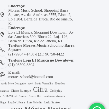
Endereço:
Moraes Music School, Shopping Barra
Square, Av. das Américas 3555, Bloco 2,
Loja 204, Barra da Tijuca, Rio de Janeiro,
RJ
Endereço:
Loja EI Música, Shopping Downtown, Av.
das Américas 500, Bloco 22, Loja 126,
Barra da Tijuca, Rio de Janeiro, RJ
Telefone Moraes Music School no Barra
Square:
(21) 99647-1430 e (21) 96750-4422
Telefone Loja EI Música no Downtown:
(21) 93500-3804
E-mail:
moraes.school@hotmail.com
Beatles
Axé
Barão Vermelho
Ando Meio Desligado
Cifra
Chico Buarque
Coldplay
nhemos
Gilberto Gil
Gospel
Green Day
z
Guilherme Arantes
Lulu Santos
 Gaga
Legião Urbana
Luiz Melodia