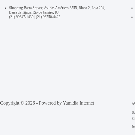
Shopping Barra Square, Av. das Américas 3555, Bloco 2, Loja 204,
Barra da Tijuca, Rio de Janeiro, RJ
(21) 99647-1430
|
(21) 96750-4422
Copyright © 2026 - Powered by
Yamídia Internet
A
Be
El
Im