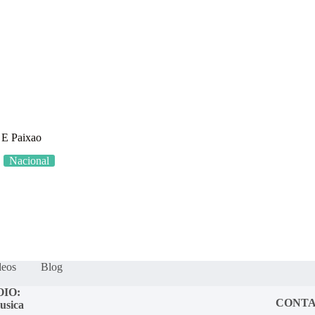
s
Quem somos?
Fração Nota
Nossos vídeos
Blog
Mercador S
 E Paixao
Nacional
deos
Blog
OIO:
CONT
usica