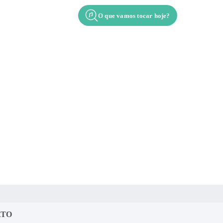
O que vamos tocar hoje?
alim
Acordes
Contato
ATO