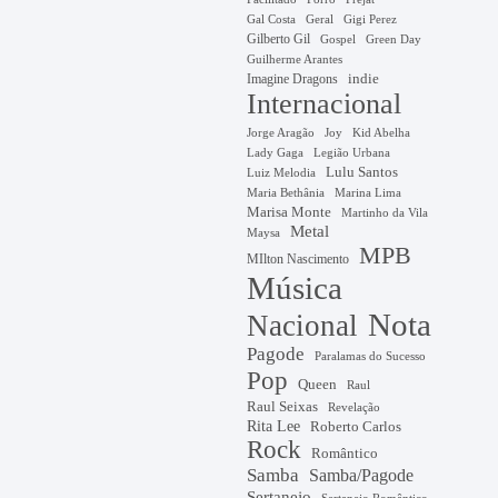
Gal Costa
Geral
Gigi Perez
Gilberto Gil
Gospel
Green Day
Guilherme Arantes
Imagine Dragons
indie
Internacional
Jorge Aragão
Kid Abelha
Joy
Lady Gaga
Legião Urbana
Lulu Santos
Luiz Melodia
Marina Lima
Maria Bethânia
Marisa Monte
Martinho da Vila
Metal
Maysa
MPB
MIlton Nascimento
Música
Nota
Nacional
Pagode
Paralamas do Sucesso
Pop
Queen
Raul
Raul Seixas
Revelação
Rita Lee
Roberto Carlos
Rock
Romântico
Samba
Samba/Pagode
Sertanejo