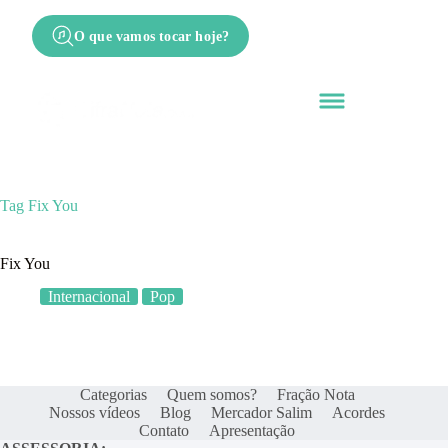
O que vamos tocar hoje?
Tag
Fix You
Fix You
Internacional
Pop
Categorias
Quem somos?
Fração Nota
Nossos vídeos
Blog
Mercador Salim
Acordes
Contato
Apresentação