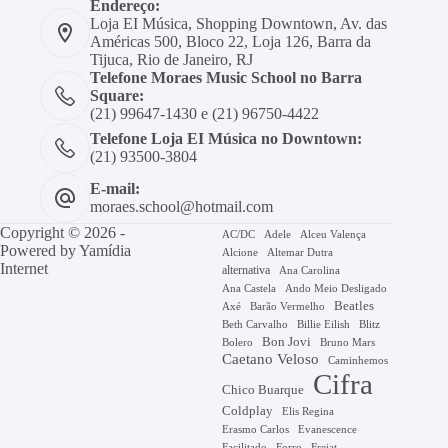
Endereço:
Loja EI Música, Shopping Downtown, Av. das
Américas 500, Bloco 22, Loja 126, Barra da
Tijuca, Rio de Janeiro, RJ
Telefone Moraes Music School no Barra
Square:
(21) 99647-1430 e (21) 96750-4422
Telefone Loja EI Música no Downtown:
(21) 93500-3804
E-mail:
moraes.school@hotmail.com
Copyright © 2026 -
AC/DC
Adele
Alceu Valença
Powered by
Yamídia
Alcione
Altemar Dutra
Internet
alternativa
Ana Carolina
Ana Castela
Ando Meio Desligado
Beatles
Axé
Barão Vermelho
Beth Carvalho
Billie Eilish
Blitz
Bon Jovi
Bruno Mars
Bolero
Caetano Veloso
Caminhemos
Cifra
Chico Buarque
Coldplay
Elis Regina
Erasmo Carlos
Evanescence
Facilitado
Forro
Frejat