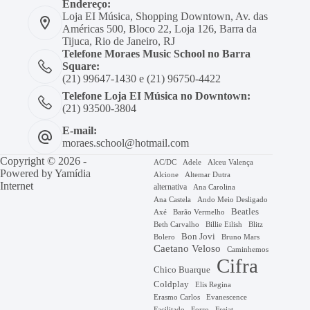
Endereço:
Loja EI Música, Shopping Downtown, Av. das
Américas 500, Bloco 22, Loja 126, Barra da
Tijuca, Rio de Janeiro, RJ
Telefone Moraes Music School no Barra
Square:
(21) 99647-1430 e (21) 96750-4422
Telefone Loja EI Música no Downtown:
(21) 93500-3804
E-mail:
moraes.school@hotmail.com
Copyright © 2026 -
AC/DC
Adele
Alceu Valença
Powered by
Yamídia
Alcione
Altemar Dutra
Internet
alternativa
Ana Carolina
Ana Castela
Ando Meio Desligado
Beatles
Axé
Barão Vermelho
Beth Carvalho
Billie Eilish
Blitz
Bon Jovi
Bruno Mars
Bolero
Caetano Veloso
Caminhemos
Cifra
Chico Buarque
Coldplay
Elis Regina
Erasmo Carlos
Evanescence
Facilitado
Forro
Frejat