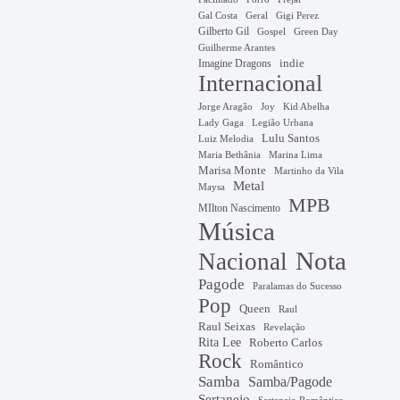
Gal Costa
Geral
Gigi Perez
Gilberto Gil
Gospel
Green Day
Guilherme Arantes
Imagine Dragons
indie
Internacional
Jorge Aragão
Kid Abelha
Joy
Lady Gaga
Legião Urbana
Lulu Santos
Luiz Melodia
Marina Lima
Maria Bethânia
Marisa Monte
Martinho da Vila
Metal
Maysa
MPB
MIlton Nascimento
Música
Nota
Nacional
Pagode
Paralamas do Sucesso
Pop
Queen
Raul
Raul Seixas
Revelação
Rita Lee
Roberto Carlos
Rock
Romântico
Samba
Samba/Pagode
Sertanejo