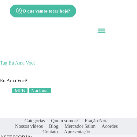
O que vamos tocar hoje?
Tag
Eu Ama Você
Eu Ama Você
MPB
Nacional
Categorias
Quem somos?
Fração Nota
Nossos vídeos
Blog
Mercador Salim
Acordes
Contato
Apresentação