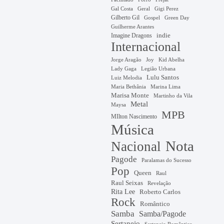
Gal Costa
Geral
Gigi Perez
Gilberto Gil
Gospel
Green Day
Guilherme Arantes
Imagine Dragons
indie
Internacional
Jorge Aragão
Kid Abelha
Joy
Lady Gaga
Legião Urbana
Lulu Santos
Luiz Melodia
Marina Lima
Maria Bethânia
Marisa Monte
Martinho da Vila
Metal
Maysa
MPB
MIlton Nascimento
Música
Nota
Nacional
Pagode
Paralamas do Sucesso
Pop
Queen
Raul
Raul Seixas
Revelação
Rita Lee
Roberto Carlos
Rock
Romântico
Samba
Samba/Pagode
Sertanejo