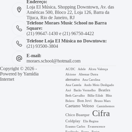
Endereço:
Loja EI Música, Shopping Downtown, Av. das
Américas 500, Bloco 22, Loja 126, Barra da
Tijuca, Rio de Janeiro, RJ
Telefone Moraes Music School no Barra
Square:
(21) 99647-1430 e (21) 96750-4422
Telefone Loja EI Música no Downtown:
(21) 93500-3804
E-mail:
moraes.school@hotmail.com
Copyright © 2026 -
AC/DC
Adele
Alceu Valença
Powered by
Yamídia
Alcione
Altemar Dutra
Internet
alternativa
Ana Carolina
Ana Castela
Ando Meio Desligado
Beatles
Axé
Barão Vermelho
Beth Carvalho
Billie Eilish
Blitz
Bon Jovi
Bruno Mars
Bolero
Caetano Veloso
Caminhemos
Cifra
Chico Buarque
Coldplay
Elis Regina
Erasmo Carlos
Evanescence
Facilitado
Forro
Frejat