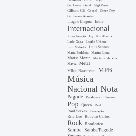
Gal Costa
Geral
Gigi Perez
Gilberto Gil
Gospel
Green Day
Guilherme Arantes
Imagine Dragons
indie
Internacional
Jorge Aragão
Kid Abelha
Joy
Lady Gaga
Legião Urbana
Lulu Santos
Luiz Melodia
Marina Lima
Maria Bethânia
Marisa Monte
Martinho da Vila
Metal
Maysa
MPB
MIlton Nascimento
Música
Nota
Nacional
Pagode
Paralamas do Sucesso
Pop
Queen
Raul
Raul Seixas
Revelação
Rita Lee
Roberto Carlos
Rock
Romântico
Samba
Samba/Pagode
Sertanejo