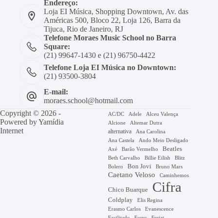
Endereço:
Loja EI Música, Shopping Downtown, Av. das
Américas 500, Bloco 22, Loja 126, Barra da
Tijuca, Rio de Janeiro, RJ
Telefone Moraes Music School no Barra
Square:
(21) 99647-1430 e (21) 96750-4422
Telefone Loja EI Música no Downtown:
(21) 93500-3804
E-mail:
moraes.school@hotmail.com
Copyright © 2026 -
AC/DC
Adele
Alceu Valença
Powered by
Yamídia
Alcione
Altemar Dutra
Internet
alternativa
Ana Carolina
Ana Castela
Ando Meio Desligado
Beatles
Axé
Barão Vermelho
Beth Carvalho
Billie Eilish
Blitz
Bon Jovi
Bruno Mars
Bolero
Caetano Veloso
Caminhemos
Cifra
Chico Buarque
Coldplay
Elis Regina
Erasmo Carlos
Evanescence
Facilitado
Forro
Frejat