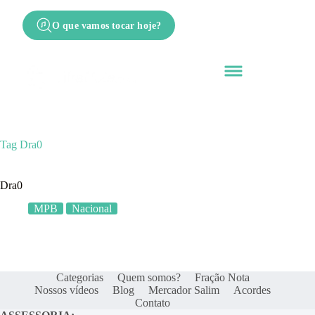
O que vamos tocar hoje?
Tag
Dra0
Dra0
MPB
Nacional
Categorias
Quem somos?
Fração Nota
Nossos vídeos
Blog
Mercador Salim
Acordes
Contato