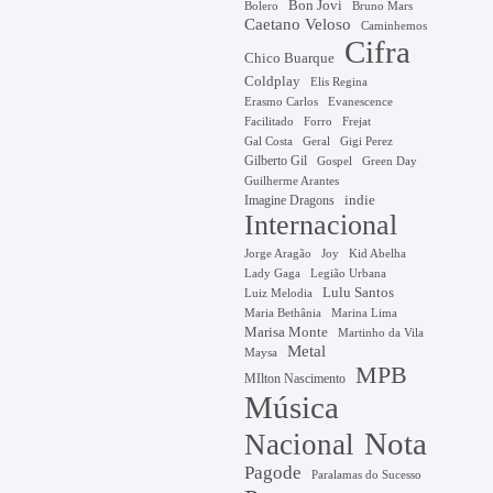
Bon Jovi
Bruno Mars
Bolero
Caetano Veloso
Caminhemos
Cifra
Chico Buarque
Coldplay
Elis Regina
Erasmo Carlos
Evanescence
Facilitado
Forro
Frejat
Gal Costa
Geral
Gigi Perez
Gilberto Gil
Gospel
Green Day
Guilherme Arantes
Imagine Dragons
indie
Internacional
Jorge Aragão
Kid Abelha
Joy
Lady Gaga
Legião Urbana
Lulu Santos
Luiz Melodia
Marina Lima
Maria Bethânia
Marisa Monte
Martinho da Vila
Metal
Maysa
MPB
MIlton Nascimento
Música
Nota
Nacional
Pagode
Paralamas do Sucesso