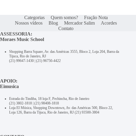
Categorias
Quem somos?
Fração Nota
Nossos vídeos
Blog
Mercador Salim
Acordes
Contato
ASSESSORIA:
Moraes Music School
Shopping Barra Square, Av. das Américas 3555, Bloco 2, Loja 204, Barra da
Tijuca, Rio de Janeiro, RJ
(21) 99647-1430
|
(21) 96750-4422
APOIO:
Eimusica
Estrada do Tindiba, 18 loja F, Pechincha, Rio de Janeiro
(21) 3802-1818
|
(21) 98408-1818
Loja EI Música, Shopping Downtown, Av. das Américas 500, Bloco 22,
Loja 126, Barra da Tijuca, Rio de Janeiro, RJ
(21) 93500-3804