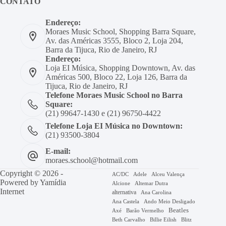
CONTATO
Endereço:
Moraes Music School, Shopping Barra Square,
Av. das Américas 3555, Bloco 2, Loja 204,
Barra da Tijuca, Rio de Janeiro, RJ
Endereço:
Loja EI Música, Shopping Downtown, Av. das
Américas 500, Bloco 22, Loja 126, Barra da
Tijuca, Rio de Janeiro, RJ
Telefone Moraes Music School no Barra
Square:
(21) 99647-1430 e (21) 96750-4422
Telefone Loja EI Música no Downtown:
(21) 93500-3804
E-mail:
moraes.school@hotmail.com
Copyright © 2026 -
AC/DC
Adele
Alceu Valença
Powered by
Yamídia
Alcione
Altemar Dutra
Internet
alternativa
Ana Carolina
Ana Castela
Ando Meio Desligado
Beatles
Axé
Barão Vermelho
Beth Carvalho
Billie Eilish
Blitz