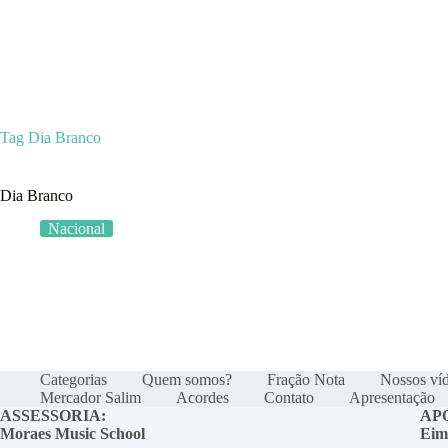
Categorias
Quem som
Tag
Dia Branco
Dia Branco
Nacional
Categorias
Quem somos?
Fração Nota
Nossos ví
Mercador Salim
Acordes
Contato
Apresentação
ASSESSORIA:
AP
Moraes Music School
Eim