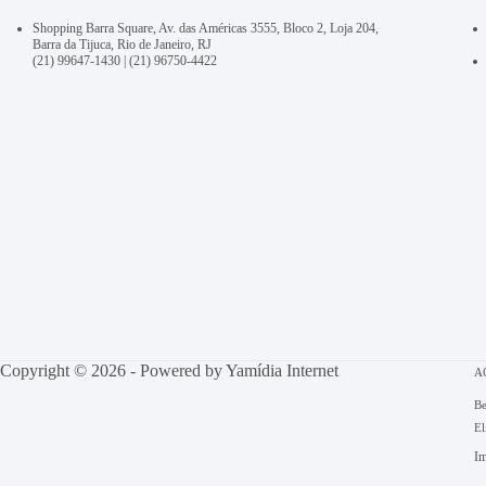
Shopping Barra Square, Av. das Américas 3555, Bloco 2, Loja 204,
Barra da Tijuca, Rio de Janeiro, RJ
(21) 99647-1430
|
(21) 96750-4422
Copyright © 2026 - Powered by
Yamídia Internet
A
Be
El
Im