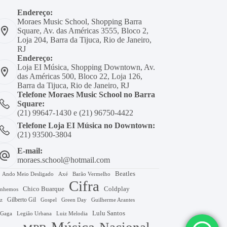
Endereço:
Moraes Music School, Shopping Barra
Square, Av. das Américas 3555, Bloco 2,
Loja 204, Barra da Tijuca, Rio de Janeiro,
RJ
Endereço:
Loja EI Música, Shopping Downtown, Av.
das Américas 500, Bloco 22, Loja 126,
Barra da Tijuca, Rio de Janeiro, RJ
Telefone Moraes Music School no Barra
Square:
(21) 99647-1430 e (21) 96750-4422
Telefone Loja EI Música no Downtown:
(21) 93500-3804
E-mail:
moraes.school@hotmail.com
Beatles
Axé
Barão Vermelho
Ando Meio Desligado
Cifra
Chico Buarque
Coldplay
nhemos
Gilberto Gil
Gospel
Green Day
z
Guilherme Arantes
Lulu Santos
 Gaga
Legião Urbana
Luiz Melodia