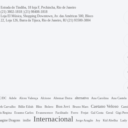
Estrada do Tindiba, 18 loja F, Pechincha, Rio de Janeiro
(21) 3802-1818
|
(21) 98408-1818
Loja EI Música, Shopping Downtown, Av. das Américas 500, Bloco
22, Loja 126, Barra da Tijuca, Rio de Janeiro, RJ
(21) 93500-3804
alternativa
C/DC
Adele
Alceu Valença
Alcione
Altemar Dutra
Ana Carolina
Ana Castela
Caetano Veloso
Bon Jovi
Bruno Mars
th Carvalho
Billie Eilish
Blitz
Bolero
Cami
Gal Costa
is Regina
Erasmo Carlos
Evanescence
Facilitado
Forro
Frejat
Geral
Gigi Pere
Internacional
agine Dragons
indie
Jorge Aragão
Kid Abelha
Joy
Lady