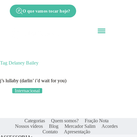
O que vamos tocar hoje?
Tag
Delaney Bailey
j’s lullaby (darlin’ i’d wait for you)
Internacional
Categorias
Quem somos?
Fração Nota
Nossos vídeos
Blog
Mercador Salim
Acordes
Contato
Apresentação