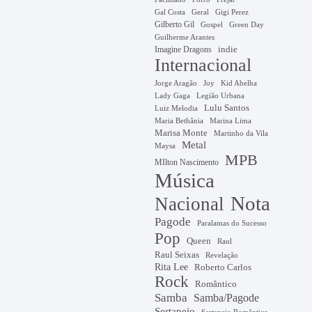
Gal Costa
Geral
Gigi Perez
Gilberto Gil
Gospel
Green Day
Guilherme Arantes
Imagine Dragons
indie
Internacional
Jorge Aragão
Kid Abelha
Joy
Lady Gaga
Legião Urbana
Lulu Santos
Luiz Melodia
Marina Lima
Maria Bethânia
Marisa Monte
Martinho da Vila
Metal
Maysa
MPB
MIlton Nascimento
Música
Nota
Nacional
Pagode
Paralamas do Sucesso
Pop
Queen
Raul
Raul Seixas
Revelação
Rita Lee
Roberto Carlos
Rock
Romântico
Samba
Samba/Pagode
Sertanejo