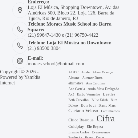
Endereço:
Loja EI Música, Shopping Downtown, Av. das
Américas 500, Bloco 22, Loja 126, Barra da
Tijuca, Rio de Janeiro, RJ
Telefone Moraes Music School no Barra
Square:
(21) 99647-1430 e (21) 96750-4422
Telefone Loja EI Música no Downtown:
(21) 93500-3804
E-mail:
moraes.school@hotmail.com
Copyright © 2026 -
AC/DC
Adele
Alceu Valença
Powered by
Yamídia
Alcione
Altemar Dutra
Internet
alternativa
Ana Carolina
Ana Castela
Ando Meio Desligado
Beatles
Axé
Barão Vermelho
Beth Carvalho
Billie Eilish
Blitz
Bon Jovi
Bruno Mars
Bolero
Caetano Veloso
Caminhemos
Cifra
Chico Buarque
Coldplay
Elis Regina
Erasmo Carlos
Evanescence
Facilitado
Forro
Frejat