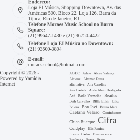
Endereço:
Loja EI Música, Shopping Downtown, Av. das
Américas 500, Bloco 22, Loja 126, Barra da
Tijuca, Rio de Janeiro, RJ
Telefone Moraes Music School no Barra
Square:
(21) 99647-1430 e (21) 96750-4422
Telefone Loja EI Música no Downtown:
(21) 93500-3804
E-mail:
moraes.school@hotmail.com
Copyright © 2026 -
AC/DC
Adele
Alceu Valença
Powered by
Yamídia
Alcione
Altemar Dutra
Internet
alternativa
Ana Carolina
Ana Castela
Ando Meio Desligado
Beatles
Axé
Barão Vermelho
Beth Carvalho
Billie Eilish
Blitz
Bon Jovi
Bruno Mars
Bolero
Caetano Veloso
Caminhemos
Cifra
Chico Buarque
Coldplay
Elis Regina
Erasmo Carlos
Evanescence
Facilitado
Forro
Frejat