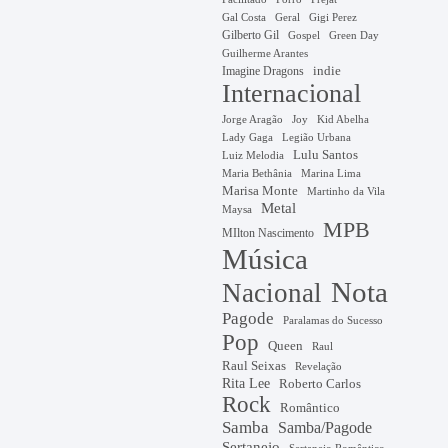
Gal Costa
Geral
Gigi Perez
Gilberto Gil
Gospel
Green Day
Guilherme Arantes
Imagine Dragons
indie
Internacional
Jorge Aragão
Kid Abelha
Joy
Lady Gaga
Legião Urbana
Lulu Santos
Luiz Melodia
Marina Lima
Maria Bethânia
Marisa Monte
Martinho da Vila
Metal
Maysa
MPB
MIlton Nascimento
Música
Nota
Nacional
Pagode
Paralamas do Sucesso
Pop
Queen
Raul
Raul Seixas
Revelação
Rita Lee
Roberto Carlos
Rock
Romântico
Samba
Samba/Pagode
Sertanejo