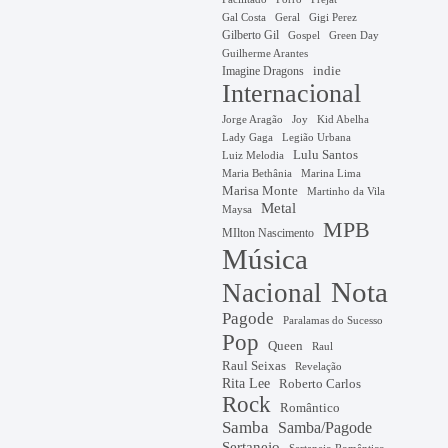
Gal Costa
Geral
Gigi Perez
Gilberto Gil
Gospel
Green Day
Guilherme Arantes
Imagine Dragons
indie
Internacional
Jorge Aragão
Kid Abelha
Joy
Lady Gaga
Legião Urbana
Lulu Santos
Luiz Melodia
Marina Lima
Maria Bethânia
Marisa Monte
Martinho da Vila
Metal
Maysa
MPB
MIlton Nascimento
Música
Nota
Nacional
Pagode
Paralamas do Sucesso
Pop
Queen
Raul
Raul Seixas
Revelação
Rita Lee
Roberto Carlos
Rock
Romântico
Samba
Samba/Pagode
Sertanejo