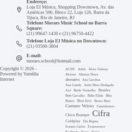
Endereço:
Loja EI Música, Shopping Downtown, Av. das
Américas 500, Bloco 22, Loja 126, Barra da
Tijuca, Rio de Janeiro, RJ
Telefone Moraes Music School no Barra
Square:
(21) 99647-1430 e (21) 96750-4422
Telefone Loja EI Música no Downtown:
(21) 93500-3804
E-mail:
moraes.school@hotmail.com
Copyright © 2026 -
AC/DC
Adele
Alceu Valença
Powered by
Yamídia
Alcione
Altemar Dutra
Internet
alternativa
Ana Carolina
Ana Castela
Ando Meio Desligado
Beatles
Axé
Barão Vermelho
Beth Carvalho
Billie Eilish
Blitz
Bon Jovi
Bruno Mars
Bolero
Caetano Veloso
Caminhemos
Cifra
Chico Buarque
Coldplay
Elis Regina
Erasmo Carlos
Evanescence
Facilitado
Forro
Frejat