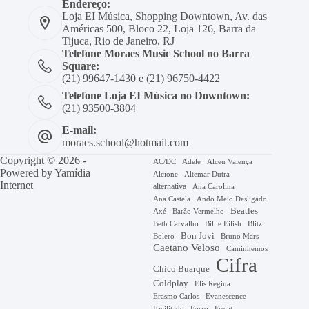
Endereço:
Loja EI Música, Shopping Downtown, Av. das
Américas 500, Bloco 22, Loja 126, Barra da
Tijuca, Rio de Janeiro, RJ
Telefone Moraes Music School no Barra
Square:
(21) 99647-1430 e (21) 96750-4422
Telefone Loja EI Música no Downtown:
(21) 93500-3804
E-mail:
moraes.school@hotmail.com
Copyright © 2026 -
AC/DC
Adele
Alceu Valença
Powered by
Yamídia
Alcione
Altemar Dutra
Internet
alternativa
Ana Carolina
Ana Castela
Ando Meio Desligado
Beatles
Axé
Barão Vermelho
Beth Carvalho
Billie Eilish
Blitz
Bon Jovi
Bruno Mars
Bolero
Caetano Veloso
Caminhemos
Cifra
Chico Buarque
Coldplay
Elis Regina
Erasmo Carlos
Evanescence
Facilitado
Forro
Frejat