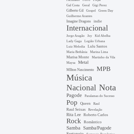
Gal Costa
Geral
Gigi Perez
Gilberto Gil
Gospel
Green Day
Guilherme Arantes
Imagine Dragons
indie
Internacional
Jorge Aragão
Kid Abelha
Joy
Lady Gaga
Legião Urbana
Lulu Santos
Luiz Melodia
Marina Lima
Maria Bethânia
Marisa Monte
Martinho da Vila
Metal
Maysa
MPB
MIlton Nascimento
Música
Nota
Nacional
Pagode
Paralamas do Sucesso
Pop
Queen
Raul
Raul Seixas
Revelação
Rita Lee
Roberto Carlos
Rock
Romântico
Samba
Samba/Pagode
Sertanejo