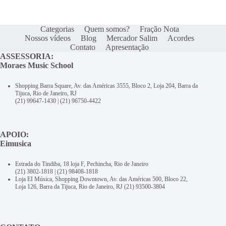
Categorias
Quem somos?
Fração Nota
Nossos vídeos
Blog
Mercador Salim
Acordes
Contato
Apresentação
ASSESSORIA:
Moraes Music School
Shopping Barra Square, Av. das Américas 3555, Bloco 2, Loja 204, Barra da
Tijuca, Rio de Janeiro, RJ
(21) 99647-1430
|
(21) 96750-4422
APOIO:
Eimusica
Estrada do Tindiba, 18 loja F, Pechincha, Rio de Janeiro
(21) 3802-1818
|
(21) 98408-1818
Loja EI Música, Shopping Downtown, Av. das Américas 500, Bloco 22,
Loja 126, Barra da Tijuca, Rio de Janeiro, RJ
(21) 93500-3804