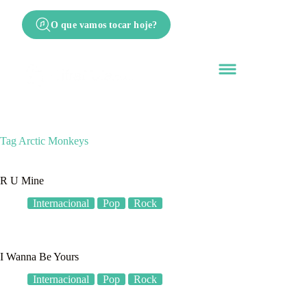
O que vamos tocar hoje?
Tag
Arctic Monkeys
R U Mine
Internacional
Pop
Rock
I Wanna Be Yours
Internacional
Pop
Rock