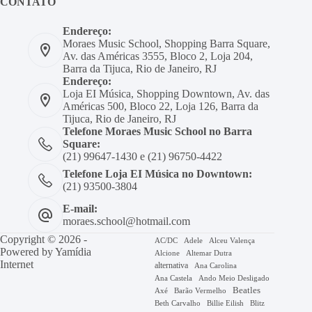
CONTATO
Endereço:
Moraes Music School, Shopping Barra Square,
Av. das Américas 3555, Bloco 2, Loja 204,
Barra da Tijuca, Rio de Janeiro, RJ
Endereço:
Loja EI Música, Shopping Downtown, Av. das
Américas 500, Bloco 22, Loja 126, Barra da
Tijuca, Rio de Janeiro, RJ
Telefone Moraes Music School no Barra
Square:
(21) 99647-1430 e (21) 96750-4422
Telefone Loja EI Música no Downtown:
(21) 93500-3804
E-mail:
moraes.school@hotmail.com
Copyright © 2026 -
AC/DC
Adele
Alceu Valença
Powered by
Yamídia
Alcione
Altemar Dutra
Internet
alternativa
Ana Carolina
Ana Castela
Ando Meio Desligado
Beatles
Axé
Barão Vermelho
Beth Carvalho
Billie Eilish
Blitz