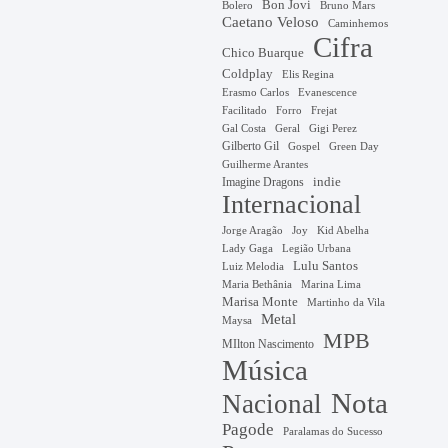
Bon Jovi
Bruno Mars
Bolero
Caetano Veloso
Caminhemos
Cifra
Chico Buarque
Coldplay
Elis Regina
Erasmo Carlos
Evanescence
Facilitado
Forro
Frejat
Gal Costa
Geral
Gigi Perez
Gilberto Gil
Gospel
Green Day
Guilherme Arantes
Imagine Dragons
indie
Internacional
Jorge Aragão
Kid Abelha
Joy
Lady Gaga
Legião Urbana
Lulu Santos
Luiz Melodia
Marina Lima
Maria Bethânia
Marisa Monte
Martinho da Vila
Metal
Maysa
MPB
MIlton Nascimento
Música
Nota
Nacional
Pagode
Paralamas do Sucesso