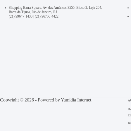
Shopping Barra Square, Av. das Américas 3555, Bloco 2, Loja 204,
Barra da Tijuca, Rio de Janeiro, RJ
(21) 99647-1430
|
(21) 96750-4422
Copyright © 2026 - Powered by
Yamídia Internet
A
Be
El
Im