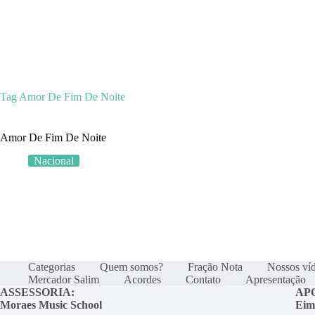
Categorias
Quem som
Tag
Amor De Fim De Noite
Amor De Fim De Noite
Nacional
Categorias
Quem somos?
Fração Nota
Nossos ví
Mercador Salim
Acordes
Contato
Apresentação
ASSESSORIA:
AP
Moraes Music School
Eim