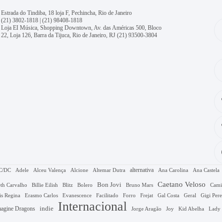
Estrada do Tindiba, 18 loja F, Pechincha, Rio de Janeiro
(21) 3802-1818
|
(21) 98408-1818
Loja EI Música, Shopping Downtown, Av. das Américas 500, Bloco
22, Loja 126, Barra da Tijuca, Rio de Janeiro, RJ
(21) 93500-3804
alternativa
C/DC
Adele
Alceu Valença
Alcione
Altemar Dutra
Ana Carolina
Ana Castela
Caetano Veloso
Bon Jovi
Bruno Mars
th Carvalho
Billie Eilish
Blitz
Bolero
Cami
Gal Costa
is Regina
Erasmo Carlos
Evanescence
Facilitado
Forro
Frejat
Geral
Gigi Pere
Internacional
agine Dragons
indie
Jorge Aragão
Kid Abelha
Joy
Lady