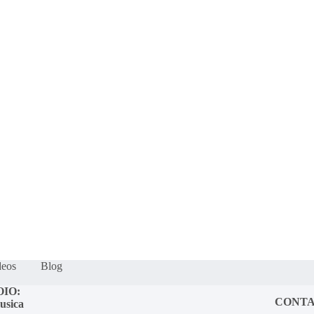
os?
Fração Nota
Nossos vídeos
Blog
Mercador Salim
Acordes
deos
Blog
OIO:
CONT
usica