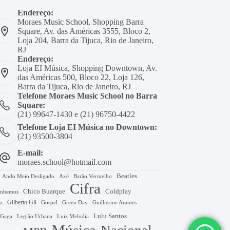
Endereço:
Moraes Music School, Shopping Barra
Square, Av. das Américas 3555, Bloco 2,
Loja 204, Barra da Tijuca, Rio de Janeiro,
RJ
Endereço:
Loja EI Música, Shopping Downtown, Av.
das Américas 500, Bloco 22, Loja 126,
Barra da Tijuca, Rio de Janeiro, RJ
Telefone Moraes Music School no Barra
Square:
(21) 99647-1430 e (21) 96750-4422
Telefone Loja EI Música no Downtown:
(21) 93500-3804
E-mail:
moraes.school@hotmail.com
Beatles
Axé
Barão Vermelho
Ando Meio Desligado
Cifra
Chico Buarque
Coldplay
nhemos
Gilberto Gil
Gospel
Green Day
z
Guilherme Arantes
Lulu Santos
 Gaga
Legião Urbana
Luiz Melodia