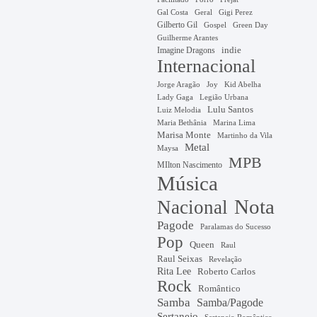
Gal Costa
Geral
Gigi Perez
Gilberto Gil
Gospel
Green Day
Guilherme Arantes
Imagine Dragons
indie
Internacional
Jorge Aragão
Kid Abelha
Joy
Lady Gaga
Legião Urbana
Lulu Santos
Luiz Melodia
Marina Lima
Maria Bethânia
Marisa Monte
Martinho da Vila
Metal
Maysa
MPB
MIlton Nascimento
Música
Nota
Nacional
Pagode
Paralamas do Sucesso
Pop
Queen
Raul
Raul Seixas
Revelação
Rita Lee
Roberto Carlos
Rock
Romântico
Samba
Samba/Pagode
Sertanejo