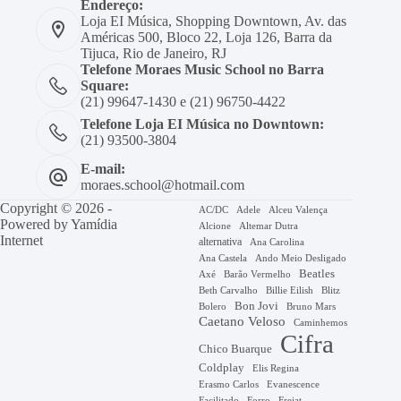
Endereço:
Loja EI Música, Shopping Downtown, Av. das
Américas 500, Bloco 22, Loja 126, Barra da
Tijuca, Rio de Janeiro, RJ
Telefone Moraes Music School no Barra
Square:
(21) 99647-1430 e (21) 96750-4422
Telefone Loja EI Música no Downtown:
(21) 93500-3804
E-mail:
moraes.school@hotmail.com
Copyright © 2026 -
AC/DC
Adele
Alceu Valença
Powered by
Yamídia
Alcione
Altemar Dutra
Internet
alternativa
Ana Carolina
Ana Castela
Ando Meio Desligado
Beatles
Axé
Barão Vermelho
Beth Carvalho
Billie Eilish
Blitz
Bon Jovi
Bruno Mars
Bolero
Caetano Veloso
Caminhemos
Cifra
Chico Buarque
Coldplay
Elis Regina
Erasmo Carlos
Evanescence
Facilitado
Forro
Frejat