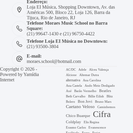
Endereço:
Loja EI Música, Shopping Downtown, Av. das
Américas 500, Bloco 22, Loja 126, Barra da
Tijuca, Rio de Janeiro, RJ
Telefone Moraes Music School no Barra
Square:
(21) 99647-1430 e (21) 96750-4422
Telefone Loja EI Música no Downtown:
(21) 93500-3804
E-mail:
moraes.school@hotmail.com
Copyright © 2026 -
AC/DC
Adele
Alceu Valença
Powered by
Yamídia
Alcione
Altemar Dutra
Internet
alternativa
Ana Carolina
Ana Castela
Ando Meio Desligado
Beatles
Axé
Barão Vermelho
Beth Carvalho
Billie Eilish
Blitz
Bon Jovi
Bruno Mars
Bolero
Caetano Veloso
Caminhemos
Cifra
Chico Buarque
Coldplay
Elis Regina
Erasmo Carlos
Evanescence
Facilitado
Forro
Frejat