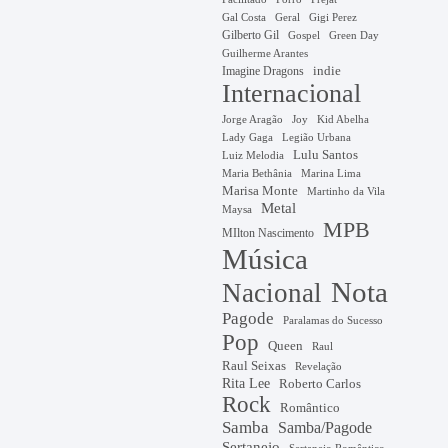
Gal Costa
Geral
Gigi Perez
Gilberto Gil
Gospel
Green Day
Guilherme Arantes
Imagine Dragons
indie
Internacional
Jorge Aragão
Kid Abelha
Joy
Lady Gaga
Legião Urbana
Lulu Santos
Luiz Melodia
Marina Lima
Maria Bethânia
Marisa Monte
Martinho da Vila
Metal
Maysa
MPB
MIlton Nascimento
Música
Nota
Nacional
Pagode
Paralamas do Sucesso
Pop
Queen
Raul
Raul Seixas
Revelação
Rita Lee
Roberto Carlos
Rock
Romântico
Samba
Samba/Pagode
Sertanejo