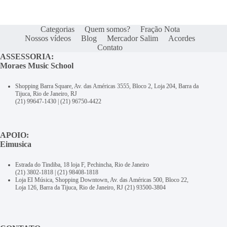
Categorias
Quem somos?
Fração Nota
Nossos vídeos
Blog
Mercador Salim
Acordes
Contato
ASSESSORIA:
Moraes Music School
Shopping Barra Square, Av. das Américas 3555, Bloco 2, Loja 204, Barra da
Tijuca, Rio de Janeiro, RJ
(21) 99647-1430
|
(21) 96750-4422
APOIO:
Eimusica
Estrada do Tindiba, 18 loja F, Pechincha, Rio de Janeiro
(21) 3802-1818
|
(21) 98408-1818
Loja EI Música, Shopping Downtown, Av. das Américas 500, Bloco 22,
Loja 126, Barra da Tijuca, Rio de Janeiro, RJ
(21) 93500-3804