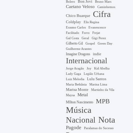
Bon Jovi
Bruno Mars
Bolero
Caetano Veloso
Caminhemos
Cifra
Chico Buarque
Coldplay
Elis Regina
Erasmo Carlos
Evanescence
Facilitado
Forro
Frejat
Gal Costa
Geral
Gigi Perez
Gilberto Gil
Gospel
Green Day
Guilherme Arantes
Imagine Dragons
indie
Internacional
Jorge Aragão
Kid Abelha
Joy
Lady Gaga
Legião Urbana
Lulu Santos
Luiz Melodia
Marina Lima
Maria Bethânia
Marisa Monte
Martinho da Vila
Metal
Maysa
MPB
MIlton Nascimento
Música
Nota
Nacional
Pagode
Paralamas do Sucesso