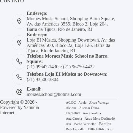
CONTATO
Endereço:
Moraes Music School, Shopping Barra Square,
Av. das Américas 3555, Bloco 2, Loja 204,
Barra da Tijuca, Rio de Janeiro, RJ
Endereço:
Loja EI Música, Shopping Downtown, Av. das
Américas 500, Bloco 22, Loja 126, Barra da
Tijuca, Rio de Janeiro, RJ
Telefone Moraes Music School no Barra
Square:
(21) 99647-1430 e (21) 96750-4422
Telefone Loja EI Música no Downtown:
(21) 93500-3804
E-mail:
moraes.school@hotmail.com
Copyright © 2026 -
AC/DC
Adele
Alceu Valença
Powered by
Yamídia
Alcione
Altemar Dutra
Internet
alternativa
Ana Carolina
Ana Castela
Ando Meio Desligado
Beatles
Axé
Barão Vermelho
Beth Carvalho
Billie Eilish
Blitz